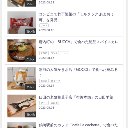
2023.08.22
グルメ
コンビニで竹下製菓の「ミルクック あまおう
苺」を発見
フード
2023.08.18
買い物
府内町の「BUCCA」で食べた絶品スパイスカレ
ー
大分市
ランチ
カレー
2023.08.16
グルメ
別府の人気かき氷店「GOCCI」で食べた桃みる
く
別府市
スイーツ
2023.08.14
グルメ
日田の老舗和菓子店「布善本舗」の日田羊羹
フード
日田市
2023.08.08
買い物
鶴崎駅前のカフェ「cafe La cachette」で食べた