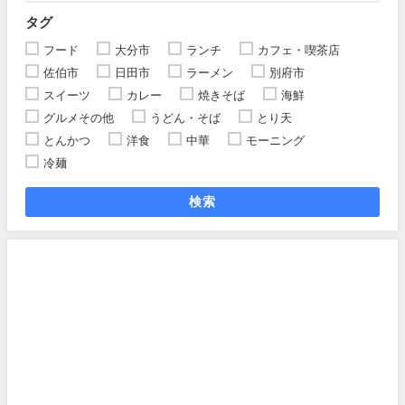
タグ
フード
大分市
ランチ
カフェ・喫茶店
佐伯市
日田市
ラーメン
別府市
スイーツ
カレー
焼きそば
海鮮
グルメその他
うどん・そば
とり天
とんかつ
洋食
中華
モーニング
冷麺
検索