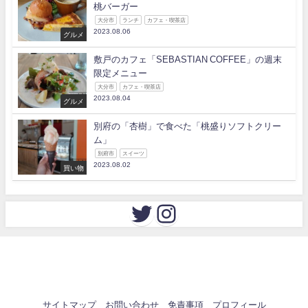
桃バーガー
大分市
ランチ
カフェ・喫茶店
2023.08.06
グルメ
敷戸のカフェ「SEBASTIAN COFFEE」の週末
限定メニュー
大分市
カフェ・喫茶店
2023.08.04
グルメ
別府の「杏樹」で食べた「桃盛りソフトクリー
ム」
別府市
スイーツ
2023.08.02
買い物
サイトマップ
お問い合わせ
免責事項
プロフィール