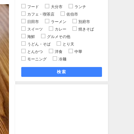
フード
大分市
ランチ
カフェ・喫茶店
佐伯市
日田市
ラーメン
別府市
スイーツ
カレー
焼きそば
海鮮
グルメその他
うどん・そば
とり天
とんかつ
洋食
中華
モーニング
冷麺
検索