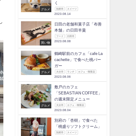
く
グルメ
別府市
スイーツ
2023.08.14
し
日田の老舗和菓子店「布善
本舗」の日田羊羹
フード
日田市
2023.08.08
買い物
鶴崎駅前のカフェ「cafe La
cachette」で食べた桃バー
ガー
グルメ
大分市
ランチ
カフェ・喫茶店
2023.08.06
敷戸のカフェ
「SEBASTIAN COFFEE」
の週末限定メニュー
グルメ
大分市
カフェ・喫茶店
2023.08.04
別府の「杏樹」で食べた
「桃盛りソフトクリーム」
別府市
スイーツ