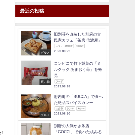
最近の投稿
旧別荘を改装した別府の古
民家カフェ「茶房 信濃屋」
カフェ・喫茶店
別府市
2023.08.22
グルメ
コンビニで竹下製菓の「ミ
ルクック あまおう苺」を発
見
買い物
フード
2023.08.18
府内町の「BUCCA」で食べ
た絶品スパイスカレー
大分市
ランチ
カレー
2023.08.16
グルメ
別府の人気かき氷店
「GOCCI」で食べた桃みる
が