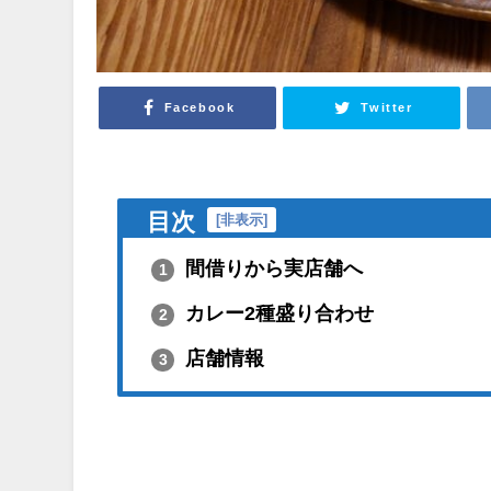
Facebook
Twitter
目次
[
非表示
]
間借りから実店舗へ
1
カレー2種盛り合わせ
2
店舗情報
3