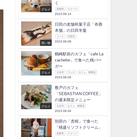
く
グルメ
別府市
スイーツ
2023.08.14
日田の老舗和菓子店「布善
本舗」の日田羊羹
フード
日田市
2023.08.08
買い物
鶴崎駅前のカフェ「cafe La
cachette」で食べた桃バー
ガー
グルメ
大分市
ランチ
カフェ・喫茶店
2023.08.06
敷戸のカフェ
「SEBASTIAN COFFEE」
の週末限定メニュー
グルメ
大分市
カフェ・喫茶店
2023.08.04
別府の「杏樹」で食べた
「桃盛りソフトクリーム」
別府市
スイーツ