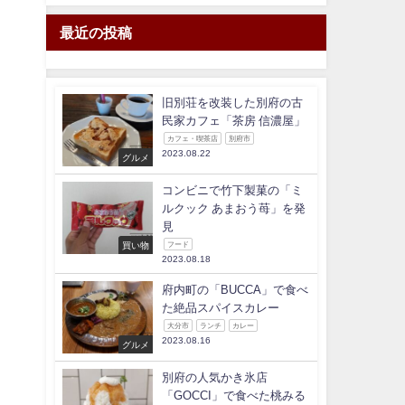
最近の投稿
旧別荘を改装した別府の古
民家カフェ「茶房 信濃屋」
カフェ・喫茶店
別府市
2023.08.22
グルメ
コンビニで竹下製菓の「ミ
ルクック あまおう苺」を発
見
買い物
フード
2023.08.18
府内町の「BUCCA」で食べ
た絶品スパイスカレー
大分市
ランチ
カレー
2023.08.16
グルメ
別府の人気かき氷店
「GOCCI」で食べた桃みる