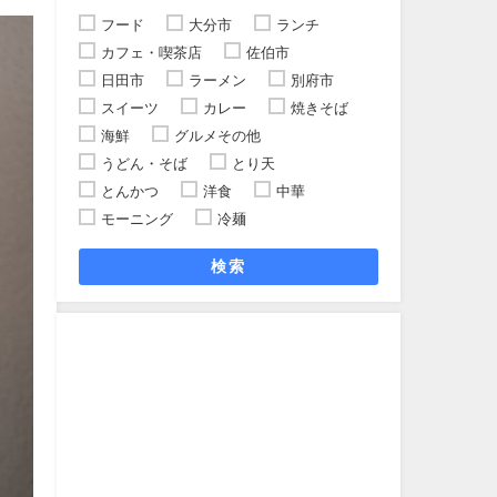
フード
大分市
ランチ
カフェ・喫茶店
佐伯市
日田市
ラーメン
別府市
スイーツ
カレー
焼きそば
海鮮
グルメその他
うどん・そば
とり天
とんかつ
洋食
中華
モーニング
冷麺
検索