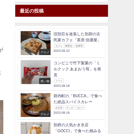
最近の投稿
旧別荘を改装した別府の古
民家カフェ「茶房 信濃屋」
カフェ・喫茶店
別府市
が
2023.08.22
グルメ
コンビニで竹下製菓の「ミ
ルクック あまおう苺」を発
は
見
買い物
フード
2023.08.18
府内町の「BUCCA」で食べ
た絶品スパイスカレー
大分市
ランチ
カレー
2023.08.16
グルメ
別府の人気かき氷店
「GOCCI」で食べた桃みる