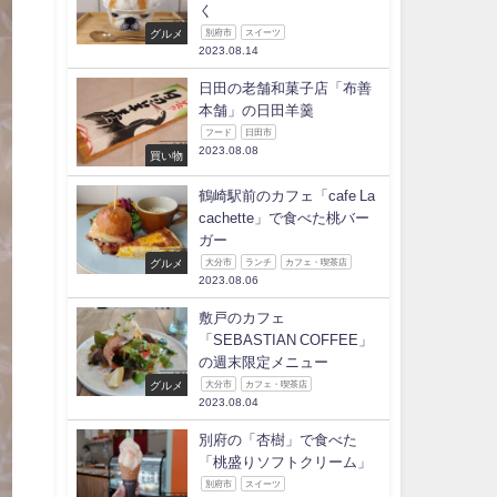
く
グルメ
別府市
スイーツ
2023.08.14
日田の老舗和菓子店「布善
本舗」の日田羊羹
フード
日田市
2023.08.08
買い物
鶴崎駅前のカフェ「cafe La
cachette」で食べた桃バー
ガー
グルメ
大分市
ランチ
カフェ・喫茶店
2023.08.06
敷戸のカフェ
「SEBASTIAN COFFEE」
の週末限定メニュー
グルメ
大分市
カフェ・喫茶店
2023.08.04
別府の「杏樹」で食べた
「桃盛りソフトクリーム」
別府市
スイーツ