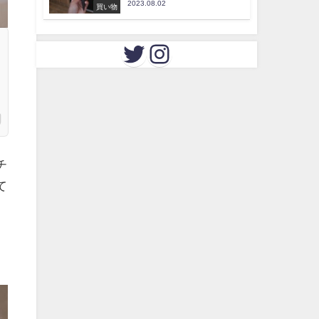
2023.08.02
買い物
チ
て
の