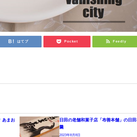
はてブ
Pocket
Feedly
 あまお
日田の老舗和菓子店「布善本舗」の日田
羹
2023年8月8日