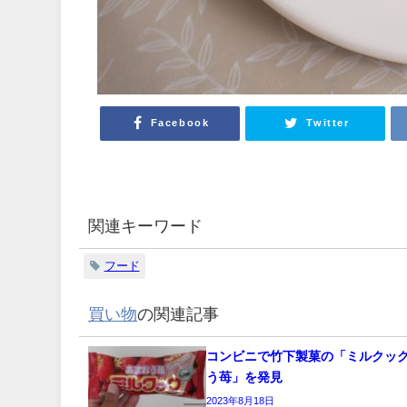
Facebook
Twitter
関連キーワード
フード
買い物
の関連記事
コンビニで竹下製菓の「ミルクック
う苺」を発見
2023年8月18日