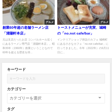
グルメ
グルメ
創業60年超の老舗ラーメン店
トーストメニューが充実、城崎
「清陽軒本店」
の「no.not cafe/bar」
元は支店だったお店 コンパルホール近く
インテリアショップ併設のカフェ 城崎町
にあるラーメン専門店「清陽軒本店」。昭
にある小さなカフェ「no.not cafe/bar」に
和35年（1960年）創業ということなので
行ってきました。今年（2022年）の6月11
60年を超える歴史を持...
日に...
キーワード
カテゴリー
タグ