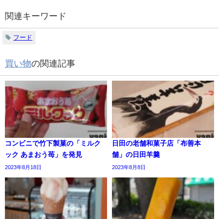
関連キーワード
フード
買い物
の関連記事
コンビニで竹下製菓の「ミルク
日田の老舗和菓子店「布善本
ック あまおう苺」を発見
舗」の日田羊羹
2023年8月18日
2023年8月8日