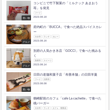
コンビニで竹下製菓の「ミルクック あまおう
苺」を発見
フード
2023.08.18
買い物
府内町の「BUCCA」で食べた絶品スパイスカレ
ー
大分市
ランチ
カレー
2023.08.16
グルメ
別府の人気かき氷店「GOCCI」で食べた桃みる
く
別府市
スイーツ
2023.08.14
グルメ
日田の老舗和菓子店「布善本舗」の日田羊羹
フード
日田市
2023.08.08
買い物
鶴崎駅前のカフェ「cafe La cachette」で食べた
桃バーガー
大分市
ランチ
カフェ・喫茶店