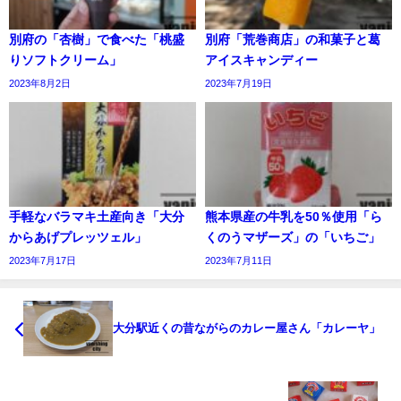
別府の「杏樹」で食べた「桃盛
別府「荒巻商店」の和菓子と葛
りソフトクリーム」
アイスキャンディー
2023年8月2日
2023年7月19日
手軽なバラマキ土産向き「大分
熊本県産の牛乳を50％使用「ら
からあげプレッツェル」
くのうマザーズ」の「いちご」
2023年7月17日
2023年7月11日
大分駅近くの昔ながらのカレー屋さん「カレーヤ」