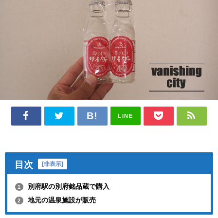
LINE
目次
[
非表示
]
別府駅の別府銘品蔵で購入
1
地元の温泉施設が販売
2