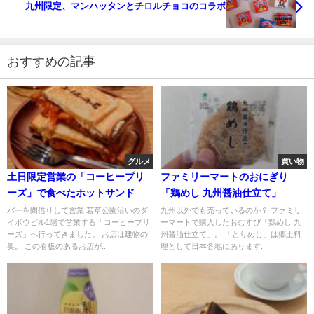
九州限定、マンハッタンとチロルチョコのコラボ
おすすめの記事
グルメ
買い物
土日限定営業の「コーヒープリ
ファミリーマートのおにぎり
ーズ」で食べたホットサンド
「鶏めし 九州醤油仕立て」
バーを間借りして営業 若草公園沿いのダ
九州以外でも売っているのか？ ファミリ
イボウビル1階で営業する「コーヒープリ
ーマートで購入したおむすび「鶏めし 九
ーズ」へ行ってきました。 お店は建物の
州醤油仕立て」。 「とりめし」は郷土料
奥。 この看板のあるお店が...
理として日本各地にあります...