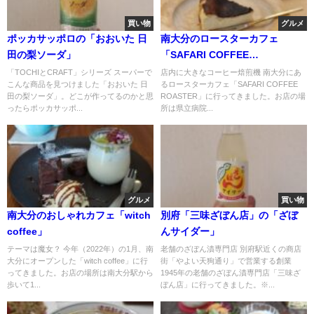
買い物
グルメ
ポッカサッポロの「おおいた 日
南大分のロースターカフェ
田の梨ソーダ」
「SAFARI COFFEE
ROASTER」
「TOCHIとCRAFT」シリーズ スーパーで
店内に大きなコーヒー焙煎機 南大分にあ
こんな商品を見つけました「おおいた 日
るロースターカフェ「SAFARI COFFEE
田の梨ソーダ」。どこが作ってるのかと思
ROASTER」に行ってきました。お店の場
ったらポッカサッポ...
所は県立病院...
グルメ
買い物
南大分のおしゃれカフェ「witch
別府「三味ざぼん店」の「ざぼ
coffee」
んサイダー」
テーマは魔女？ 今年（2022年）の1月、南
老舗のざぼん漬専門店 別府駅近くの商店
大分にオープンした「witch coffee」に行
街「やよい天狗通り」で営業する創業
ってきました。お店の場所は南大分駅から
1945年の老舗のざぼん漬専門店「三味ざ
歩いて1...
ぼん店」に行ってきました。※...