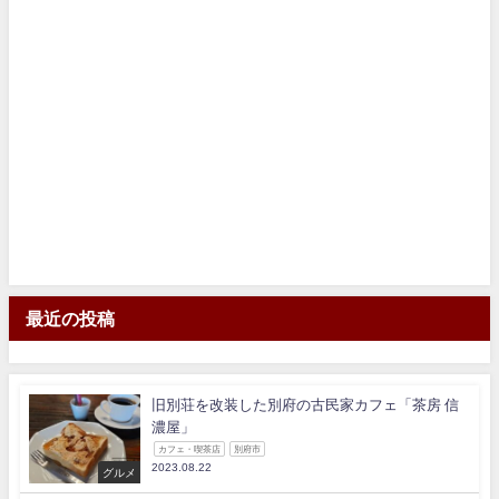
最近の投稿
旧別荘を改装した別府の古民家カフェ「茶房 信
濃屋」
カフェ・喫茶店
別府市
2023.08.22
グルメ