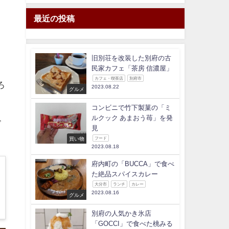
最近の投稿
旧別荘を改装した別府の古
民家カフェ「茶房 信濃屋」
カフェ・喫茶店
別府市
ろ
2023.08.22
グルメ
コンビニで竹下製菓の「ミ
ルクック あまおう苺」を発
ゴ
見
買い物
フード
2023.08.18
府内町の「BUCCA」で食べ
た絶品スパイスカレー
大分市
ランチ
カレー
2023.08.16
グルメ
別府の人気かき氷店
「GOCCI」で食べた桃みる