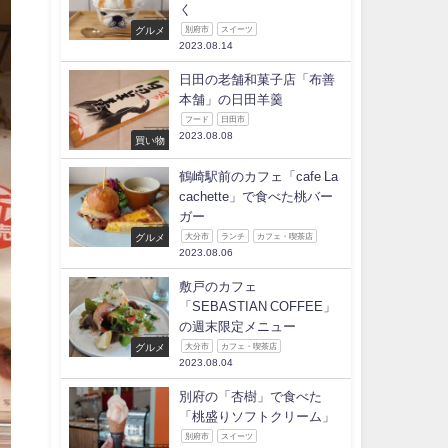
く
グルメ
別府市
スイーツ
2023.08.14
日田の老舗和菓子店「布善
本舗」の日田羊羹
フード
日田市
2023.08.08
買い物
鶴崎駅前のカフェ「cafe La
cachette」で食べた桃バー
ガー
グルメ
大分市
ランチ
カフェ・喫茶店
2023.08.06
敷戸のカフェ
「SEBASTIAN COFFEE」
の週末限定メニュー
グルメ
大分市
カフェ・喫茶店
2023.08.04
別府の「杏樹」で食べた
「桃盛りソフトクリーム」
別府市
スイーツ