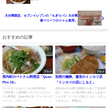
大分県限定、セブンイレブンの「ちぎりパン 大分県
産ベリーツのジャム使用」
おすすめの記事
グルメ
グルメ
府内町のベトナム料理店「Quan
別府の極狭、激安のトンカツ店
Pho 18」
「トンカツの店にしもと」
ランチタイムはセットがお得 昨年末
店内はわずか4席 別府駅から歩いて10分弱
（2021年）に府内町にオープンしたベト
ほど、マルショク流川通り店近くにあるト
ナム料理店「Quan Pho 18（フォーエイテ
ンカツ店「トンカツの店にしもと」に行っ
ィーン）」に行って...
てきました。 創業は1...