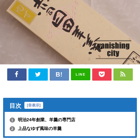
LINE
目次
[
非表示
]
明治24年創業、羊羹の専門店
1
上品なゆず風味の羊羹
2