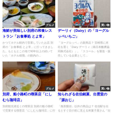
グルメ
買い物
海鮮が美味しい別府の和食レス
デーリィ（Dairy）の「ヨーグル
トラン「お食事処 とよ常」
ッペいちご」
かつてホテル館内で営業していたお店 別
「ヨーグルッペ」の新商品？ 宮崎県に本
府の「お食事処 とよ常」に行ってきまし
社を置く「Dairy デーリィ（南日本酪農協
た。もともとこの地で90年以上の続いて
同株式会社）」。「スコール」を製造・販
いた「ホテル雄飛」の館内の...
売している企業として...
グルメ
買い物
別府、船小路町の喫茶店「にし
知られざる佐伯銘菓、出雲堂の
むら珈琲店」
「源おじ」
別府観光港近くの喫茶店 別府の船小路町
「挽茶饅頭」以外の商品は？ 佐伯駅を出
で営業する喫茶店「にしむら珈琲店」に行
るとすぐ目の前に見える和菓子屋さん「出