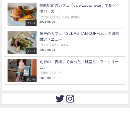
鶴崎駅前のカフェ「cafe La cachette」で食べた
桃バーガー
大分市
ランチ
カフェ・喫茶店
2023.08.06
グルメ
敷戸のカフェ「SEBASTIAN COFFEE」の週末
限定メニュー
大分市
カフェ・喫茶店
2023.08.04
グルメ
別府の「杏樹」で食べた「桃盛りソフトクリー
ム」
別府市
スイーツ
2023.08.02
買い物