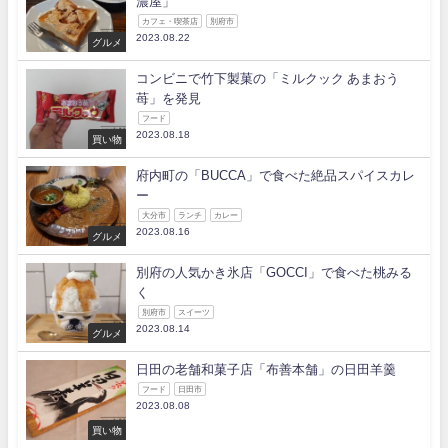
濃屋」
カフェ・喫茶店
別府市
2023.08.22
グルメ
コンビニで竹下製菓の「ミルクック あまおう
苺」を発見
フード
2023.08.18
買い物
府内町の「BUCCA」で食べた絶品スパイスカレ
ー
大分市
ランチ
カレー
2023.08.16
グルメ
別府の人気かき氷店「GOCCI」で食べた桃みる
く
別府市
スイーツ
2023.08.14
グルメ
日田の老舗和菓子店「布善本舗」の日田羊羹
フード
日田市
2023.08.08
買い物