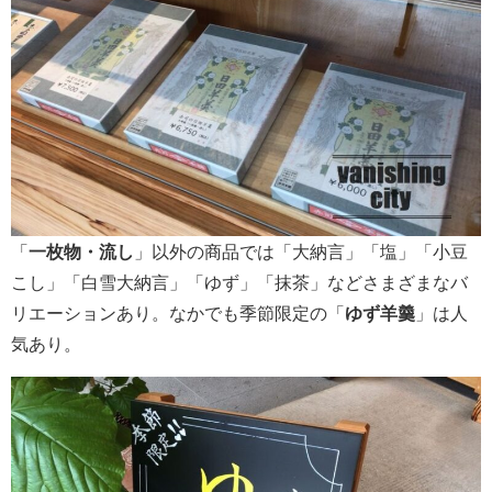
「
一枚物・流し
」以外の商品では「大納言」「塩」「小豆
こし」「白雪大納言」「ゆず」「抹茶」などさまざまなバ
リエーションあり。なかでも季節限定の「
ゆず羊羹
」は人
気あり。