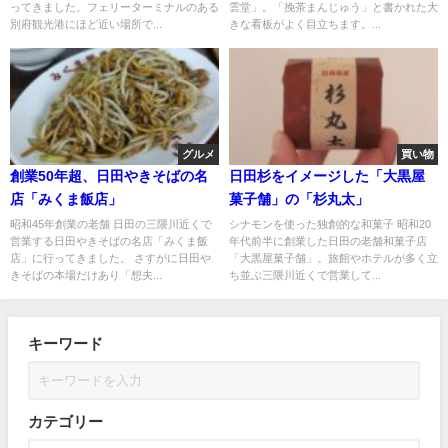
ってきました。フェリーターミナルのある
雲堂」。「挽茶まんじゅう」と書かれた大
別府観光港にほど近い場所で...
きな看板がよく目立ちます。...
グルメ
買い物
創業50年超、日田やきそばの名
日田杉をイメージした「大黒屋
店「みくま飯店」
菓子舗」の「杉丸太」
昭和45年創業の老舗 日田の三隈川近くで
シナモンを使った独創的な和菓子 昭和20
営業する日田やきそばの名店「みくま飯
年代前半に創業した日田の老舗和菓子店
店」に行ってきました。 さすがに日田や
「大黒屋菓子舗」。旅館やホテルが多く立
きそばの本場だけあり「想夫...
ち並ぶ三隈川近くで営業して...
キーワード
カテゴリー