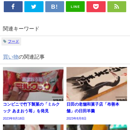
LINE
関連キーワード
フード
買い物
の関連記事
コンビニで竹下製菓の「ミルク
日田の老舗和菓子店「布善本
ック あまおう苺」を発見
舗」の日田羊羹
2023年8月18日
2023年8月8日