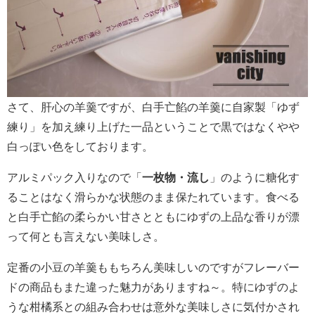
さて、肝心の羊羹ですが、白手亡餡の羊羹に自家製「ゆず
練り」を加え練り上げた一品ということで黒ではなくやや
白っぽい色をしております。
アルミパック入りなので「
一枚物・流し
」のように糖化す
ることはなく滑らかな状態のまま保たれています。食べる
と白手亡餡の柔らかい甘さとともにゆずの上品な香りが漂
って何とも言えない美味しさ。
定番の小豆の羊羹ももちろん美味しいのですがフレーバー
ドの商品もまた違った魅力がありますね～。特にゆずのよ
うな柑橘系との組み合わせは意外な美味しさに気付かされ