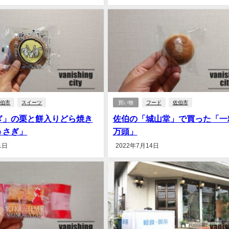
佐伯市
スイーツ
買い物
フード
佐伯市
ぎ」の栗と餅入りどら焼き
佐伯の「城山堂」で買った「一
うさぎ」
万頭」
1日
2022年7月14日