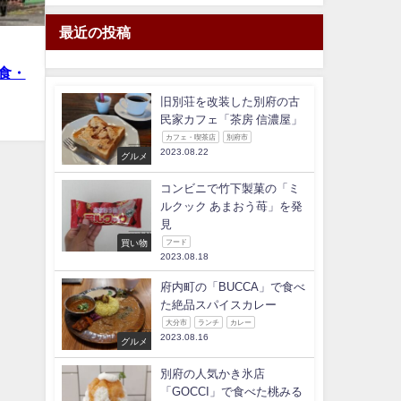
最近の投稿
食・
旧別荘を改装した別府の古
民家カフェ「茶房 信濃屋」
カフェ・喫茶店
別府市
2023.08.22
グルメ
コンビニで竹下製菓の「ミ
ルクック あまおう苺」を発
見
買い物
フード
2023.08.18
府内町の「BUCCA」で食べ
た絶品スパイスカレー
大分市
ランチ
カレー
2023.08.16
グルメ
別府の人気かき氷店
「GOCCI」で食べた桃みる