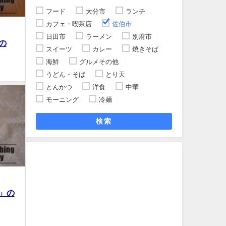
フード
大分市
ランチ
カフェ・喫茶店
佐伯市
日田市
ラーメン
別府市
の
スイーツ
カレー
焼きそば
海鮮
グルメその他
うどん・そば
とり天
とんかつ
洋食
中華
モーニング
冷麺
検索
」の