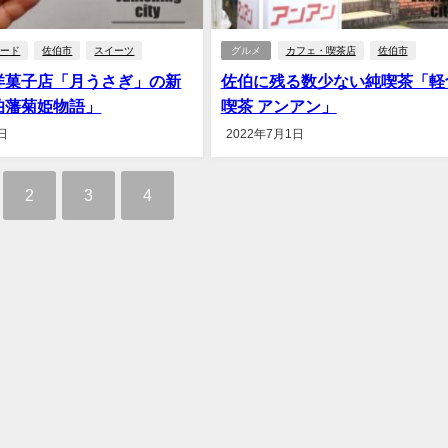
フード
佐伯市
スイーツ
グルメ
カフェ・喫茶店
佐伯市
洋菓子店「月うさぎ」の新
佐伯に残る数少ない純喫茶「軽
伯藩菊姫物語」
喫茶 アンアン」
日
2022年7月1日
2
3
4