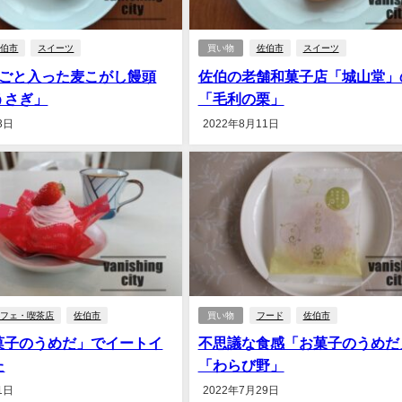
佐伯市
スイーツ
買い物
佐伯市
スイーツ
丸ごと入った麦こがし饅頭
佐伯の老舗和菓子店「城山堂」
うさぎ」
「毛利の栗」
3日
2022年8月11日
カフェ・喫茶店
佐伯市
買い物
フード
佐伯市
菓子のうめだ」でイートイ
不思議な食感「お菓子のうめだ
た
「わらび野」
1日
2022年7月29日