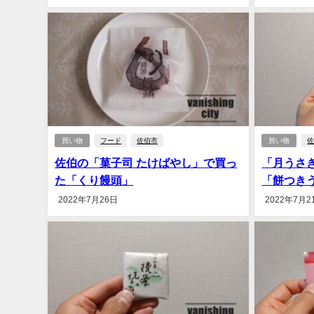
買い物
フード
佐伯市
買い物
佐伯の「菓子司 たけばやし」で買っ
「月うさ
た「くり饅頭」
「餅つき
2022年7月26日
2022年7月2