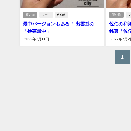
買い物
フード
佐伯市
買い物
最中バージョンもある！ 出雲堂の
佐伯の和
「挽茶最中」
銘菓「佐
2022年7月11日
2022年7月2
1