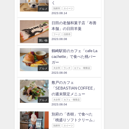
く
グルメ
別府市
スイーツ
2023.08.14
日田の老舗和菓子店「布善
本舗」の日田羊羹
フード
日田市
2023.08.08
買い物
鶴崎駅前のカフェ「cafe La
cachette」で食べた桃バー
ガー
グルメ
大分市
ランチ
カフェ・喫茶店
2023.08.06
敷戸のカフェ
「SEBASTIAN COFFEE」
の週末限定メニュー
グルメ
大分市
カフェ・喫茶店
2023.08.04
別府の「杏樹」で食べた
「桃盛りソフトクリーム」
別府市
スイーツ