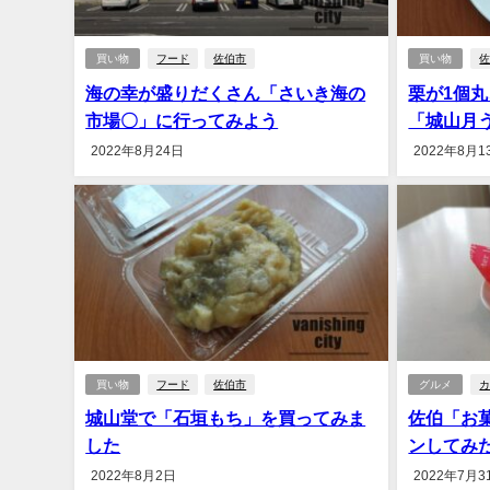
買い物
フード
佐伯市
買い物
海の幸が盛りだくさん「さいき海の
栗が1個
市場〇」に行ってみよう
「城山月
2022年8月24日
2022年8月1
買い物
フード
佐伯市
グルメ
城山堂で「石垣もち」を買ってみま
佐伯「お
した
ンしてみ
2022年8月2日
2022年7月3