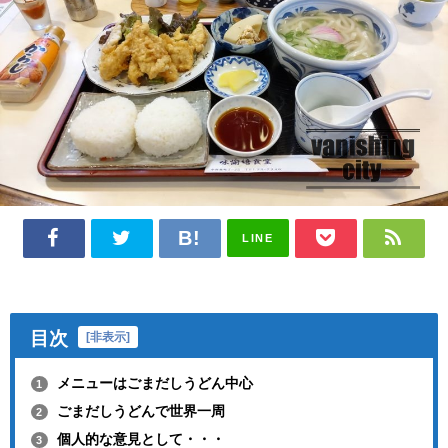
LINE
目次
[
非表示
]
メニューはごまだしうどん中心
1
ごまだしうどんで世界一周
2
個人的な意見として・・・
3