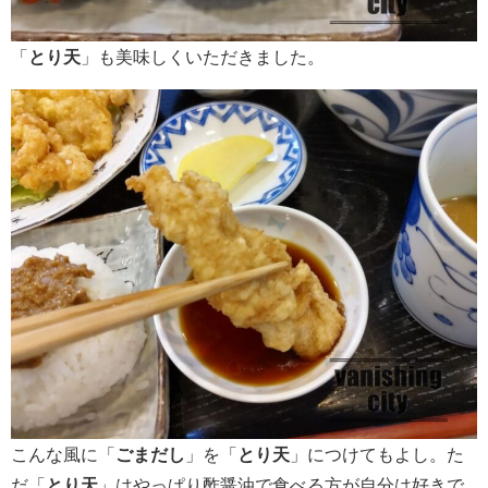
「
とり天
」も美味しくいただきました。
こんな風に「
ごまだし
」を「
とり天
」につけてもよし。た
だ「
とり天
」はやっぱり酢醤油で食べる方が自分は好きで