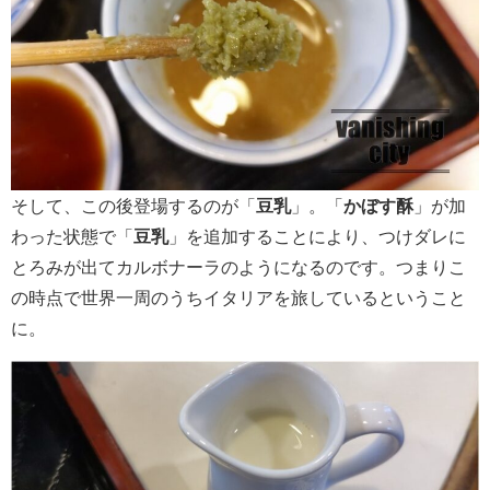
そして、この後登場するのが「
豆乳
」。「
かぼす酥
」が加
わった状態で「
豆乳
」を追加することにより、つけダレに
とろみが出てカルボナーラのようになるのです。つまりこ
の時点で世界一周のうちイタリアを旅しているということ
に。