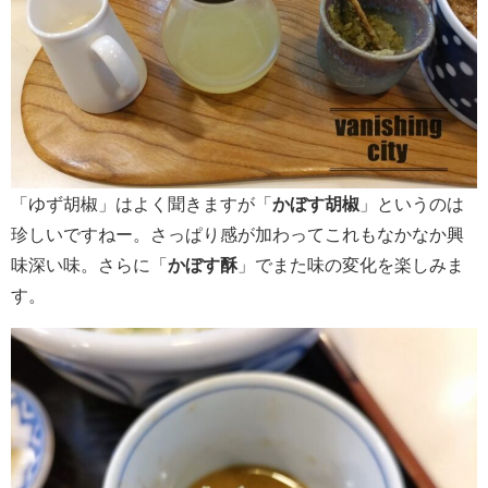
「ゆず胡椒」はよく聞きますが「
かぼす胡椒
」というのは
珍しいですねー。さっぱり感が加わってこれもなかなか興
味深い味。さらに「
かぼす酥
」でまた味の変化を楽しみま
す。