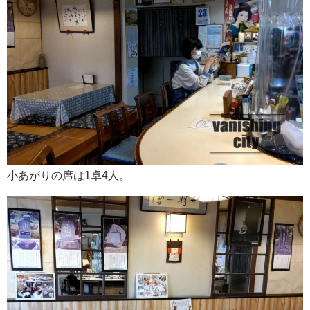
小あがりの席は1卓4人。