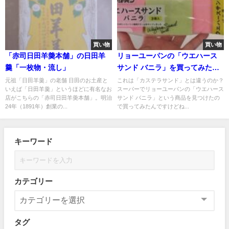
買い物
買い物
「赤司日田羊羮本舗」の日田羊
リョーユーパンの「ウエハース
羹「一枚物・流し」
サンド バニラ」を買ってみた
が・・・
元祖「日田羊羹」の老舗 日田のお土産と
これは「カステラサンド」とは違うのか？
いえば「日田羊羹」というほどに有名なお
スーパーでリョーユーパンの「ウエハース
店がこちらの「赤司日田羊羮本舗」。明治
サンド バニラ」という商品を見つけたの
24年（1891年）創業の...
で買ってみたんですけどね...
キーワード
カテゴリー
タグ