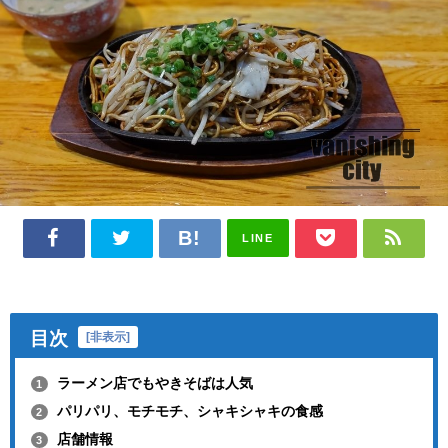
LINE
目次
[
非表示
]
ラーメン店でもやきそばは人気
1
パリパリ、モチモチ、シャキシャキの食感
2
店舗情報
3