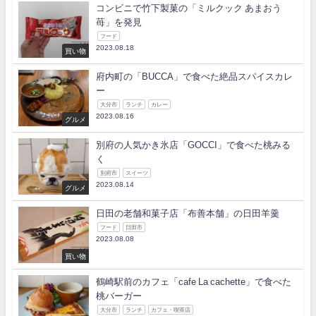
コンビニで竹下製菓の「ミルクック あまおう
苺」を発見
フード
2023.08.18
買い物
府内町の「BUCCA」で食べた絶品スパイスカレ
ー
大分市
ランチ
カレー
2023.08.16
グルメ
別府の人気かき氷店「GOCCI」で食べた桃みる
く
別府市
スイーツ
2023.08.14
グルメ
日田の老舗和菓子店「布善本舗」の日田羊羹
フード
日田市
2023.08.08
買い物
鶴崎駅前のカフェ「cafe La cachette」で食べた
桃バーガー
大分市
ランチ
カフェ・喫茶店