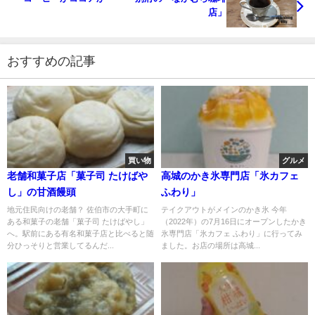
店」
おすすめの記事
買い物
グルメ
老舗和菓子店「菓子司 たけばや
高城のかき氷専門店「氷カフェ
し」の甘酒饅頭
ふわり」
地元住民向けの老舗？ 佐伯市の大手町に
テイクアウトがメインのかき氷 今年
ある和菓子の老舗「菓子司 たけばやし」
（2022年）の7月16日にオープンしたかき
へ。駅前にある有名和菓子店と比べると随
氷専門店「氷カフェ ふわり」に行ってみ
分ひっそりと営業してるんだ...
ました。お店の場所は高城...