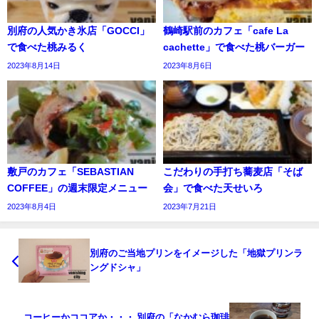
別府の人気かき氷店「GOCCI」
鶴崎駅前のカフェ「cafe La
で食べた桃みるく
cachette」で食べた桃バーガー
2023年8月14日
2023年8月6日
敷戸のカフェ「SEBASTIAN
こだわりの手打ち蕎麦店「そば
COFFEE」の週末限定メニュー
会」で食べた天せいろ
2023年8月4日
2023年7月21日
別府のご当地プリンをイメージした「地獄プリンラ
ングドシャ」
コーヒーかココアか・・・ 別府の「なかむら珈琲