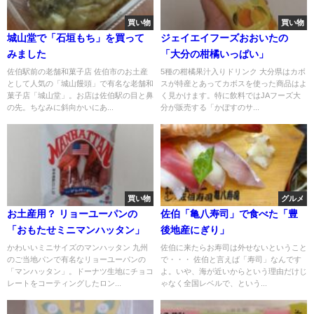
買い物
買い物
城山堂で「石垣もち」を買って
ジェイエイフーズおおいたの
みました
「大分の柑橘いっぱい」
佐伯駅前の老舗和菓子店 佐伯市のお土産
5種の柑橘果汁入りドリンク 大分県はカボ
として人気の「城山饅頭」で有名な老舗和
スが特産とあってカボスを使った商品はよ
菓子店「城山堂」。お店は佐伯駅の目と鼻
く見かけます。特に飲料ではJAフーズ大
の先。ちなみに斜向かいにあ...
分が販売する「かぼすのサ...
買い物
グルメ
お土産用？ リョーユーパンの
佐伯「亀八寿司」で食べた「豊
「おもたせミニマンハッタン」
後地産にぎり」
かわいいミニサイズのマンハッタン 九州
佐伯に来たらお寿司は外せないということ
のご当地パンで有名なリョーユーパンの
で・・・ 佐伯と言えば「寿司」なんです
「マンハッタン」。ドーナツ生地にチョコ
よ。いや、海が近いからという理由だけじ
レートをコーティングしたロン...
ゃなく全国レベルで、という...