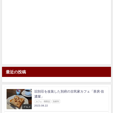
最近の投稿
旧別荘を改装した別府の古民家カフェ「茶房 信
濃屋」
カフェ・喫茶店
別府市
2023.08.22
グルメ