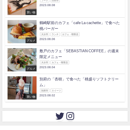
フード
日田市
2023.08.08
買い物
鶴崎駅前のカフェ「cafe La cachette」で食べた
桃バーガー
大分市
ランチ
カフェ・喫茶店
2023.08.06
グルメ
敷戸のカフェ「SEBASTIAN COFFEE」の週末
限定メニュー
大分市
カフェ・喫茶店
2023.08.04
グルメ
別府の「杏樹」で食べた「桃盛りソフトクリー
ム」
別府市
スイーツ
2023.08.02
買い物