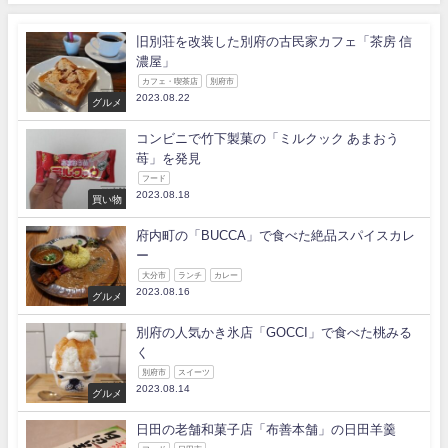
旧別荘を改装した別府の古民家カフェ「茶房 信
濃屋」
カフェ・喫茶店
別府市
2023.08.22
グルメ
コンビニで竹下製菓の「ミルクック あまおう
苺」を発見
フード
2023.08.18
買い物
府内町の「BUCCA」で食べた絶品スパイスカレ
ー
大分市
ランチ
カレー
2023.08.16
グルメ
別府の人気かき氷店「GOCCI」で食べた桃みる
く
別府市
スイーツ
2023.08.14
グルメ
日田の老舗和菓子店「布善本舗」の日田羊羹