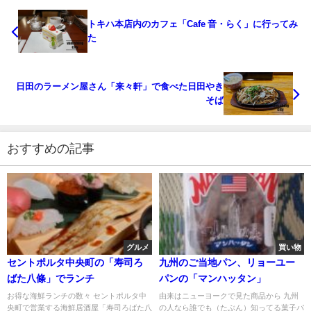
トキハ本店内のカフェ「Cafe 音・らく」に行ってみ
た
日田のラーメン屋さん「来々軒」で食べた日田やき
そば
おすすめの記事
グルメ
買い物
セントポルタ中央町の「寿司ろ
九州のご当地パン、リョーユー
ばた八條」でランチ
パンの「マンハッタン」
お得な海鮮ランチの数々 セントポルタ中
由来はニューヨークで見た商品から 九州
央町で営業する海鮮居酒屋「寿司ろばた八
の人なら誰でも（たぶん）知ってる菓子パ