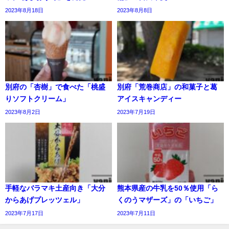
2023年8月18日
2023年8月8日
別府の「杏樹」で食べた「桃盛
別府「荒巻商店」の和菓子と葛
りソフトクリーム」
アイスキャンディー
2023年8月2日
2023年7月19日
手軽なバラマキ土産向き「大分
熊本県産の牛乳を50％使用「ら
からあげプレッツェル」
くのうマザーズ」の「いちご」
2023年7月17日
2023年7月11日