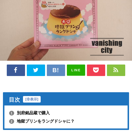
LINE
目次
[
非表示
]
別府銘品蔵で購入
1
地獄プリンをラングドシャに？
2