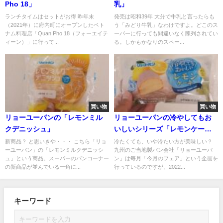
Pho 18」
乳」
ランチタイムはセットがお得 昨年末
発売は昭和39年 大分で牛乳と言ったらも
（2021年）に府内町にオープンしたベト
う「みどり牛乳」なわけですよ。どこのス
ナム料理店「Quan Pho 18（フォーエイテ
ーパーに行っても間違いなく陳列されてい
ィーン）」に行って...
る。しかもかなりのスペー...
買い物
買い物
リョーユーパンの「レモンミル
リョーユーパンの冷やしてもお
クデニッシュ」
いしいシリーズ「レモンケー
キ」
新商品？ と思いきや・・・ こちら「リョ
冷たくても、いや冷たい方が美味しい？
ーユーパン」の「レモンミルクデニッシ
九州のご当地製パン会社「リョーユーパ
ュ」という商品。スーパーのパンコーナー
ン」は毎月「今月のフェア」という企画を
の新商品が並んでいる一角に...
行っているのですが、2022...
キーワード