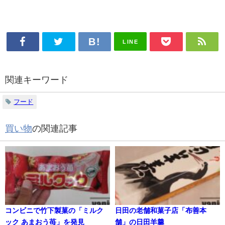
LINE
関連キーワード
フード
買い物
の関連記事
コンビニで竹下製菓の「ミルク
日田の老舗和菓子店「布善本
ック あまおう苺」を発見
舗」の日田羊羹