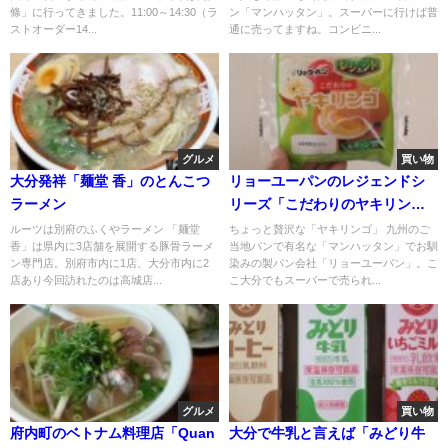
條」に行ってきました。11:00～14:30（ラ
ン「マンハッタン」。スーパーに行けば普
ストオーダー14...
通に売ってますね。コンビニ...
グルメ
買い物
大分発祥「麺堂 香」のとんこつ
リョーユーパンのレジェンドシ
ラーメン
リーズ「こだわりのヤキリン
ゴ」
ルーツは別府のふくやラーメン 「麺堂
ちょっと贅沢な「ヤキリンゴ」 九州のご
香」は県内に3店舗を展開する豚骨ラーメ
当地パンで有名な「マンハッタン」でお馴
ン専門店。別府市内に1店、大分市内に2
染みの製パン会社「リョーユーパン」。こ
店あり今回訪れたのは高城店...
こ大分でもスーパーで売られ...
グルメ
買い物
府内町のベトナム料理店「Quan
大分で牛乳と言えば「みどり牛