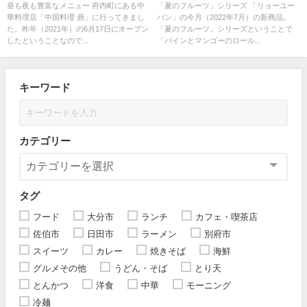
昼も夜も豊富なメニュー 府内町にある中
「夏のフルーツ」シリーズ 「リョーユー
華料理店「中国料理 鼎」に行ってきまし
パン」の今月（2022年7月）の新商品。
た。昨年（2021年）の6月17日にオープン
「夏のフルーツ」シリーズということで
したということなので...
「パインとマンゴーのロール...
キーワード
カテゴリー
タグ
フード
大分市
ランチ
カフェ・喫茶店
佐伯市
日田市
ラーメン
別府市
スイーツ
カレー
焼きそば
海鮮
グルメその他
うどん・そば
とり天
とんかつ
洋食
中華
モーニング
冷麺