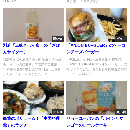
TERRAC...
ります。 シブすぎる外...
買い物
グルメ
別府「三味ざぼん店」の「ざぼ
「AN/ON BURGUER」のベーコ
んサイダー」
ンチーズバーガー
老舗のざぼん漬専門店 別府駅近くの商店
小規模店から移転～店名変更 府内町の
街「やよい天狗通り」で営業する創業
「AN/ON BURGER アンオンバーガー」に
1945年の老舗のざぼん漬専門店「三味ざ
行ってきました。もともと府内町五番街の
ぼん店」に行ってきました。※...
ローソンの隣りに「...
グルメ
買い物
衝撃のボリューム！「中国料理
リョーユーパンの「パインとマ
鼎」のランチ
ンゴーのロールケーキ」