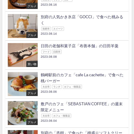
2023.08.16
グルメ
別府の人気かき氷店「GOCCI」で食べた桃みる
く
別府市
スイーツ
2023.08.14
グルメ
日田の老舗和菓子店「布善本舗」の日田羊羹
フード
日田市
2023.08.08
買い物
鶴崎駅前のカフェ「cafe La cachette」で食べた
桃バーガー
大分市
ランチ
カフェ・喫茶店
2023.08.06
グルメ
敷戸のカフェ「SEBASTIAN COFFEE」の週末
限定メニュー
大分市
カフェ・喫茶店
2023.08.04
グルメ
別府の「杏樹」で食べた「桃盛りソフトクリー