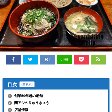
LINE
目次
[
非表示
]
創業50年超の老舗
1
関アジのりゅうきゅう
2
店舗情報
3