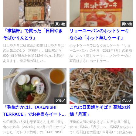
買い物
買い物
「求福軒」で買った「日田やき
リョーユーパンのホットケーキ
そばかりんとう」
ならぬ「ホット蒸しケーキ」
日田やきそば研究会が監修 日田やきそば
ホットケーキではなく蒸しケーキ 「リョ
の人気店の1つ「求福軒」。日田駅から
ーユーパン」の今月（2022年7月）の新商
600mほど離れた国道212号沿いにお店が
品「ホット蒸しケーキ」。 パッケージの
あります。※店舗の詳しい...
写真はまさにホットケー...
グルメ
グルメ
「弥生たかはし TAKENISHI
これは日田焼きそば？ 高城の老
TERRACE」でお弁当をイートイ
舗「丹頂」
ン
佐伯市発の人気お惣菜屋さん お昼ご飯を
圧倒的人気の焼きそば この日は昼ご飯を
食べに昨年（2021年）の3月22日にオープ
食べに高城の「丹頂」へ。高城駅から歩い
ンした「ガレリア竹町」の「TAKENISHI
て10分弱ほどの国道197号沿いにお店があ