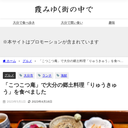
大分で食べ歩き
大分で買い食い
趣味
※本サイトはプロモーションが含まれています
ホーム
グルメ
「こつこつ庵」で大分の郷土料理「りゅうきゅう」を食べま
した
グルメ
大分市
ランチ
海鮮
「こつこつ庵」で大分の郷土料理「りゅうきゅ
う」を食べました
2023年5月1日
2023年4月16日