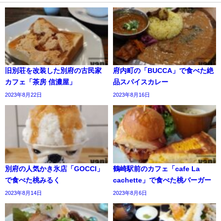
旧別荘を改装した別府の古民家
府内町の「BUCCA」で食べた絶
カフェ「茶房 信濃屋」
品スパイスカレー
2023年8月22日
2023年8月16日
別府の人気かき氷店「GOCCI」
鶴崎駅前のカフェ「cafe La
で食べた桃みるく
cachette」で食べた桃バーガー
2023年8月14日
2023年8月6日