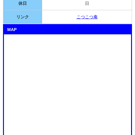
休日
日
リンク
こつこつ庵
MAP