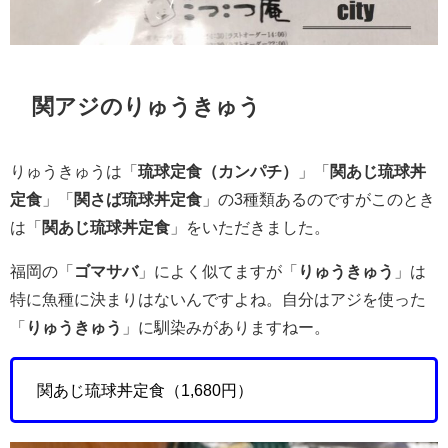
関アジのりゅうきゅう
りゅうきゅうは「
琉球定食（カンパチ）
」「
関あじ琉球丼
定食
」「
関さば琉球丼定食
」の3種類あるのですがこのとき
は「
関あじ琉球丼定食
」をいただきました。
福岡の「
ゴマサバ
」によく似てますが「
りゅうきゅう
」は
特に魚種に決まりはないんですよね。自分はアジを使った
「
りゅうきゅう
」に馴染みがありますねー。
関あじ琉球丼定食（1,680円）