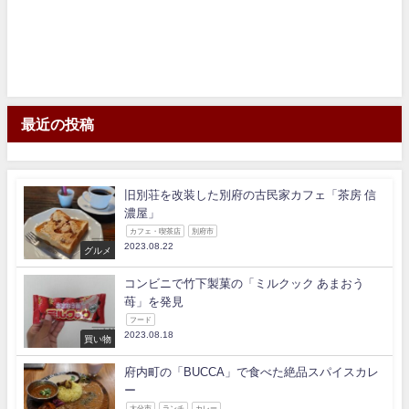
最近の投稿
旧別荘を改装した別府の古民家カフェ「茶房 信
濃屋」
カフェ・喫茶店
別府市
2023.08.22
グルメ
コンビニで竹下製菓の「ミルクック あまおう
苺」を発見
フード
2023.08.18
買い物
府内町の「BUCCA」で食べた絶品スパイスカレ
ー
大分市
ランチ
カレー