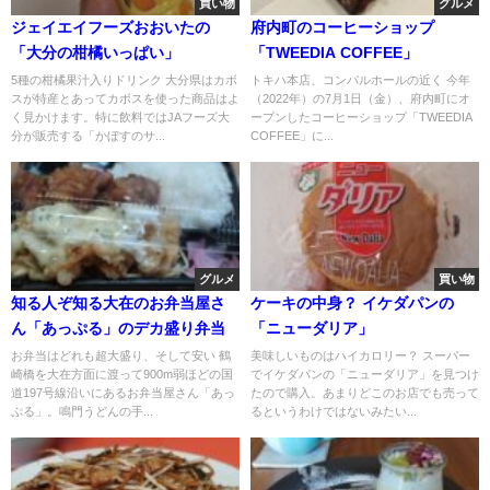
買い物
グルメ
ジェイエイフーズおおいたの
府内町のコーヒーショップ
「大分の柑橘いっぱい」
「TWEEDIA COFFEE」
5種の柑橘果汁入りドリンク 大分県はカボ
トキハ本店、コンパルホールの近く 今年
スが特産とあってカボスを使った商品はよ
（2022年）の7月1日（金）、府内町にオ
く見かけます。特に飲料ではJAフーズ大
ープンしたコーヒーショップ「TWEEDIA
分が販売する「かぼすのサ...
COFFEE」に...
グルメ
買い物
知る人ぞ知る大在のお弁当屋さ
ケーキの中身？ イケダパンの
ん「あっぷる」のデカ盛り弁当
「ニューダリア」
お弁当はどれも超大盛り、そして安い 鶴
美味しいものはハイカロリー？ スーパー
崎橋を大在方面に渡って900m弱ほどの国
でイケダパンの「ニューダリア」を見つけ
道197号線沿いにあるお弁当屋さん「あっ
たので購入。あまりどこのお店でも売って
ぷる」。鳴門うどんの手...
るというわけではないみたい...