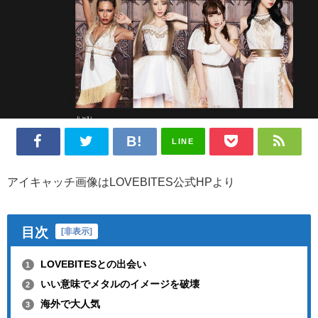
LINE
アイキャッチ画像はLOVEBITES公式HPより
目次
[
非表示
]
LOVEBITESとの出会い
1
いい意味でメタルのイメージを破壊
2
海外で大人気
3