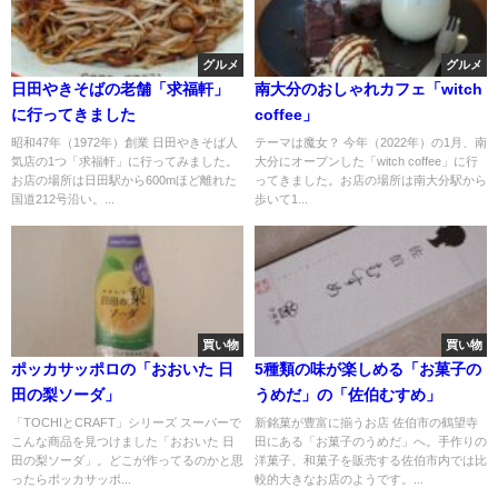
グルメ
グルメ
日田やきそばの老舗「求福軒」
南大分のおしゃれカフェ「witch
に行ってきました
coffee」
昭和47年（1972年）創業 日田やきそば人
テーマは魔女？ 今年（2022年）の1月、南
気店の1つ「求福軒」に行ってみました。
大分にオープンした「witch coffee」に行
お店の場所は日田駅から600mほど離れた
ってきました。お店の場所は南大分駅から
国道212号沿い。...
歩いて1...
買い物
買い物
ポッカサッポロの「おおいた 日
5種類の味が楽しめる「お菓子の
田の梨ソーダ」
うめだ」の「佐伯むすめ」
「TOCHIとCRAFT」シリーズ スーパーで
新銘菓が豊富に揃うお店 佐伯市の鶴望寺
こんな商品を見つけました「おおいた 日
田にある「お菓子のうめだ」へ。手作りの
田の梨ソーダ」。どこが作ってるのかと思
洋菓子、和菓子を販売する佐伯市内では比
ったらポッカサッポ...
較的大きなお店のようです。...