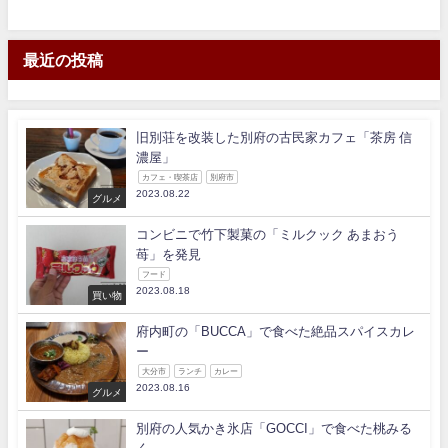
最近の投稿
旧別荘を改装した別府の古民家カフェ「茶房 信
濃屋」
カフェ・喫茶店
別府市
2023.08.22
グルメ
コンビニで竹下製菓の「ミルクック あまおう
苺」を発見
フード
2023.08.18
買い物
府内町の「BUCCA」で食べた絶品スパイスカレ
ー
大分市
ランチ
カレー
2023.08.16
グルメ
別府の人気かき氷店「GOCCI」で食べた桃みる