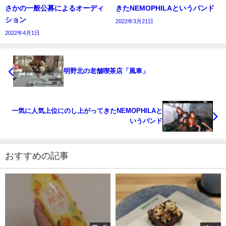
さかの一般公募によるオーディ
きたNEMOPHILAというバンド
ション
2022年3月21日
2022年4月1日
明野北の老舗喫茶店「風車」
一気に人気上位にのし上がってきたNEMOPHILAと
いうバンド
おすすめの記事