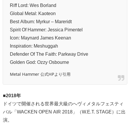
Riff Lord: Wes Borland
Global Metal: Kaoteon
Best Album: Myrkur – Mareridt
Spirit Of Hammer: Jessica Pimentel
Icon: Maynard James Keenan
Inspiration: Meshuggah
Defender Of The Faith: Parkway Drive
Golden God: Ozzy Osbourne
Metal Hammer 公式HPより引用
■
2018年
ドイツで開催される世界最大級のへヴィメタルフェスティ
バル「WACKEN OPEN AIR 2018」（W.E.T. STAGE）に出
演。