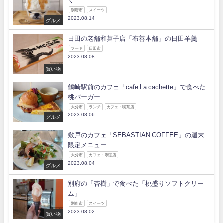
く
別府市
スイーツ
2023.08.14
グルメ
日田の老舗和菓子店「布善本舗」の日田羊羹
フード
日田市
2023.08.08
買い物
鶴崎駅前のカフェ「cafe La cachette」で食べた
桃バーガー
大分市
ランチ
カフェ・喫茶店
2023.08.06
グルメ
敷戸のカフェ「SEBASTIAN COFFEE」の週末
限定メニュー
大分市
カフェ・喫茶店
2023.08.04
グルメ
別府の「杏樹」で食べた「桃盛りソフトクリー
ム」
別府市
スイーツ
2023.08.02
買い物