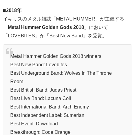
■
2018年
イギリスのメタル雑誌「METAL HUMMER」が主催する
「
Metal Hummer Golden Gods 2018
」において
「LOVEBITES」が「Best New Band」を受賞。
Metal Hammer Golden Gods 2018 winners
Best New Band: Lovebites
Best Underground Band: Wolves In The Throne
Room
Best British Band: Judas Priest
Best Live Band: Lacuna Coil
Best International Band: Arch Enemy
Best Independent Label: Sumerian
Best Event: Download
Breakthrough: Code Orange