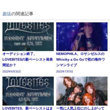
趣味
の関連記事
オーディション終了、
NEMOPHILA、ロサンゼルスの
LOVEBITESの新ベーシスト発表
Whisiky a Go Goで初の海外ワ
間近か？
ンマンライブ
2022年8月31日
2022年7月3日
LOVEBITES、新ベーシストはま
一気に人気上位にのし上がって