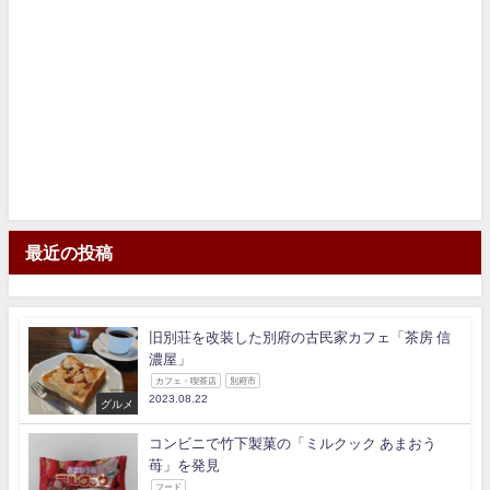
最近の投稿
旧別荘を改装した別府の古民家カフェ「茶房 信
濃屋」
カフェ・喫茶店
別府市
2023.08.22
グルメ
コンビニで竹下製菓の「ミルクック あまおう
苺」を発見
フード