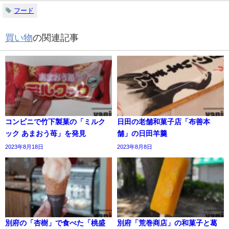
フード
買い物
の関連記事
コンビニで竹下製菓の「ミルク
日田の老舗和菓子店「布善本
ック あまおう苺」を発見
舗」の日田羊羹
2023年8月18日
2023年8月8日
別府の「杏樹」で食べた「桃盛
別府「荒巻商店」の和菓子と葛