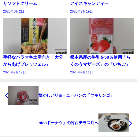
りソフトクリーム」
アイスキャンディー
2023年8月2日
2023年7月19日
手軽なバラマキ土産向き「大分
熊本県産の牛乳を50％使用「ら
からあげプレッツェル」
くのうマザーズ」の「いちご」
2023年7月17日
2023年7月11日
懐かしいリョーユーパンの「ヤキリンゴ」
「nicoドーナツ」の竹西テラス店へ