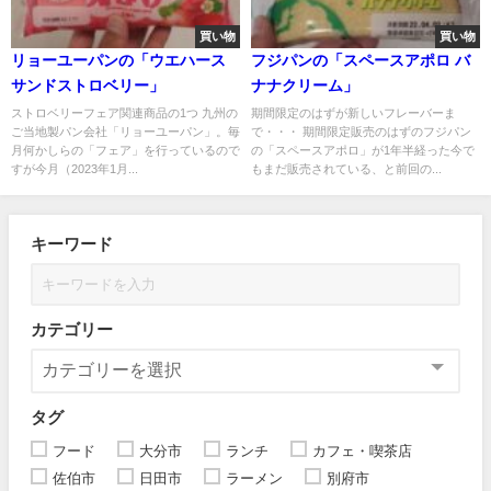
買い物
買い物
リョーユーパンの「ウエハース
フジパンの「スペースアポロ バ
サンドストロベリー」
ナナクリーム」
ストロベリーフェア関連商品の1つ 九州の
期間限定のはずが新しいフレーバーま
ご当地製パン会社「リョーユーパン」。毎
で・・・ 期間限定販売のはずのフジパン
月何かしらの「フェア」を行っているので
の「スペースアポロ」が1年半経った今で
すが今月（2023年1月...
もまだ販売されている、と前回の...
キーワード
カテゴリー
タグ
フード
大分市
ランチ
カフェ・喫茶店
佐伯市
日田市
ラーメン
別府市