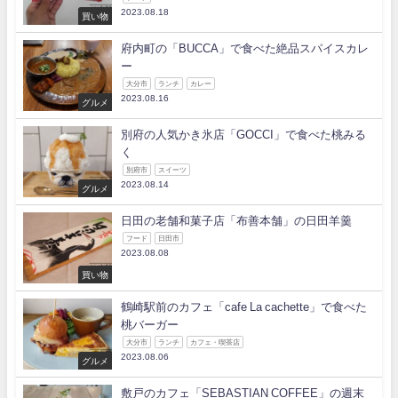
2023.08.18
買い物
府内町の「BUCCA」で食べた絶品スパイスカレ
ー
大分市
ランチ
カレー
2023.08.16
グルメ
別府の人気かき氷店「GOCCI」で食べた桃みる
く
別府市
スイーツ
2023.08.14
グルメ
日田の老舗和菓子店「布善本舗」の日田羊羹
フード
日田市
2023.08.08
買い物
鶴崎駅前のカフェ「cafe La cachette」で食べた
桃バーガー
大分市
ランチ
カフェ・喫茶店
2023.08.06
グルメ
敷戸のカフェ「SEBASTIAN COFFEE」の週末