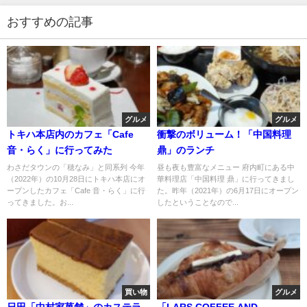
おすすめの記事
グルメ
グルメ
トキハ本店内のカフェ「Cafe
衝撃のボリューム！「中国料理
音・らく」に行ってみた
鼎」のランチ
わさだタウンの「穂なみ」と同系列 今年
昼も夜も豊富なメニュー 府内町にある中
（2022年）の10月28日にトキハ本店にオ
華料理店「中国料理 鼎」に行ってきまし
ープンしたカフェ「Cafe 音・らく」に行
た。昨年（2021年）の6月17日にオープン
ってきました。お...
したということなので...
買い物
グルメ
日田「中村家菓舗」のカステラ
「LARS COFFEE AND