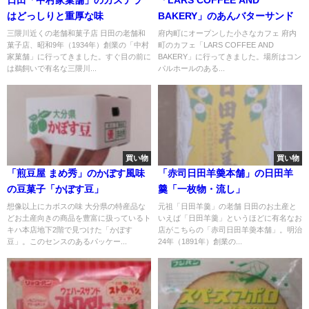
はどっしりと重厚な味
BAKERY」のあんバターサンド
三隈川近くの老舗和菓子店 日田の老舗和
府内町にオープンした小さなカフェ 府内
菓子店、昭和9年（1934年）創業の「中村
町のカフェ「LARS COFFEE AND
家菓舗」に行ってきました。すぐ目の前に
BAKERY」に行ってきました。場所はコン
は鵜飼いで有名な三隈川...
パルホールのある...
買い物
買い物
「煎豆屋 まめ秀」のかぼす風味
「赤司日田羊羮本舗」の日田羊
の豆菓子「かぼす豆」
羹「一枚物・流し」
想像以上にカボスの味 大分県の特産品な
元祖「日田羊羹」の老舗 日田のお土産と
どお土産向きの商品を豊富に扱っているト
いえば「日田羊羹」というほどに有名なお
キハ本店地下2階で見つけた「かぼす
店がこちらの「赤司日田羊羮本舗」。明治
豆」。このセンスのあるパッケー...
24年（1891年）創業の...