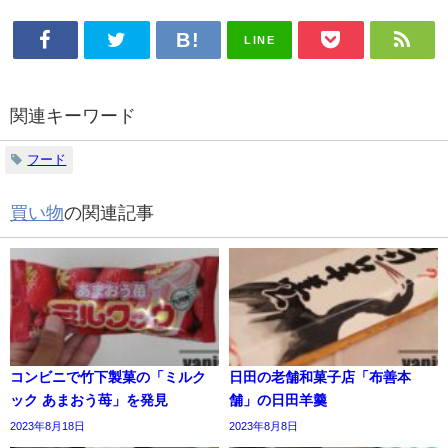
LINE
関連キーワード
フード
買い物
の関連記事
コンビニで竹下製菓の「ミルク
日田の老舗和菓子店「布善本
ック あまおう苺」を発見
舗」の日田羊羹
2023年8月18日
2023年8月8日