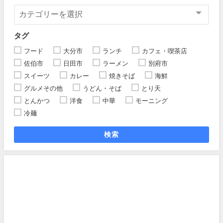
タグ
フード
大分市
ランチ
カフェ・喫茶店
佐伯市
日田市
ラーメン
別府市
スイーツ
カレー
焼きそば
海鮮
グルメその他
うどん・そば
とり天
とんかつ
洋食
中華
モーニング
冷麺
検索