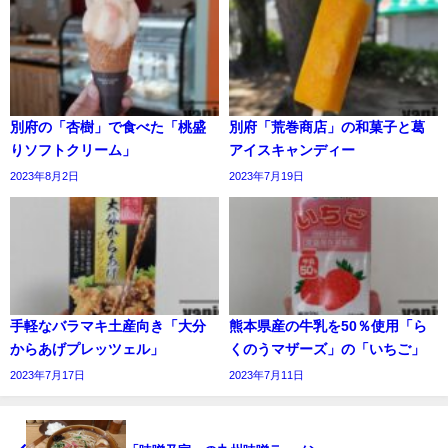
別府の「杏樹」で食べた「桃盛
別府「荒巻商店」の和菓子と葛
りソフトクリーム」
アイスキャンディー
2023年8月2日
2023年7月19日
手軽なバラマキ土産向き「大分
熊本県産の牛乳を50％使用「ら
からあげプレッツェル」
くのうマザーズ」の「いちご」
2023年7月17日
2023年7月11日