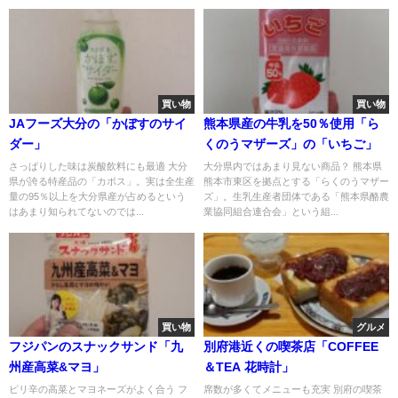
買い物
買い物
JAフーズ大分の「かぼすのサイ
熊本県産の牛乳を50％使用「ら
ダー」
くのうマザーズ」の「いちご」
さっぱりした味は炭酸飲料にも最適 大分
大分県内ではあまり見ない商品？ 熊本県
県が誇る特産品の「カボス」。実は全生産
熊本市東区を拠点とする「らくのうマザー
量の95％以上を大分県産が占めるという
ズ」。生乳生産者団体である「熊本県酪農
はあまり知られてないのでは...
業協同組合連合会」という組...
買い物
グルメ
フジパンのスナックサンド「九
別府港近くの喫茶店「COFFEE
州産高菜&マヨ」
＆TEA 花時計」
ピリ辛の高菜とマヨネーズがよく合う フ
席数が多くてメニューも充実 別府の喫茶