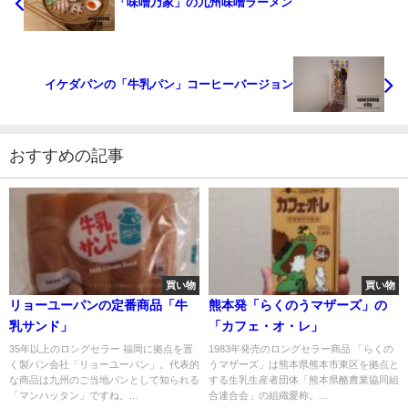
「味噌乃家」の九州味噌ラーメン
イケダパンの「牛乳パン」コーヒーバージョン
おすすめの記事
買い物
買い物
リョーユーパンの定番商品「牛
熊本発「らくのうマザーズ」の
乳サンド」
「カフェ・オ・レ」
35年以上のロングセラー 福岡に拠点を置
1983年発売のロングセラー商品 「らくの
く製パン会社「リョーユーパン」。代表的
うマザーズ」は熊本県熊本市東区を拠点と
な商品は九州のご当地パンとして知られる
する生乳生産者団体「熊本県酪農業協同組
「マンハッタン」ですね。...
合連合会」の組織愛称。...