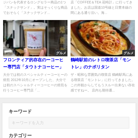
ジパンを代表するロングセラー商品の1つ
店「COFFEE＆TEA 花時計」に行ってき
「スナックサンド」。実はそっくりな商品
ました。お店は国道10号線と日豊本線の
でおそらく「スナックサンド...
間にある通り沿い。海...
グルメ
グルメ
フロンティア的存在のーコーヒ
鶴崎駅前のレトロ喫茶店「モン
ー専門店「タウトナコーヒー」
トレ」のナポリタン
大分では初のスペシャルティーコーヒーの
ザ・昭和な雰囲気の喫茶店 鶴崎駅馬にあ
焙煎 2012年10月にオープンした、大分で
る喫茶店「モントレ」に行ってきました。
は初のスペシャルティーコーヒーの焙煎を
この外観からしてもうスルー出来ない存在
行うコーヒー専門店「...
感ですねー。 店内も期待通...
キーワード
カテゴリー