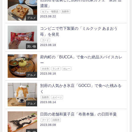
濃屋」
カフェ・喫茶店
別府市
2023.08.22
グルメ
コンビニで竹下製菓の「ミルクック あまおう
苺」を発見
フード
2023.08.18
買い物
府内町の「BUCCA」で食べた絶品スパイスカレ
ー
大分市
ランチ
カレー
2023.08.16
グルメ
別府の人気かき氷店「GOCCI」で食べた桃みる
く
別府市
スイーツ
2023.08.14
グルメ
日田の老舗和菓子店「布善本舗」の日田羊羹
フード
日田市
2023.08.08
買い物