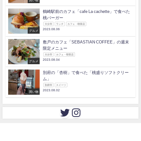
鶴崎駅前のカフェ「cafe La cachette」で食べた
桃バーガー
大分市
ランチ
カフェ・喫茶店
2023.08.06
グルメ
敷戸のカフェ「SEBASTIAN COFFEE」の週末
限定メニュー
大分市
カフェ・喫茶店
2023.08.04
グルメ
別府の「杏樹」で食べた「桃盛りソフトクリー
ム」
別府市
スイーツ
2023.08.02
買い物