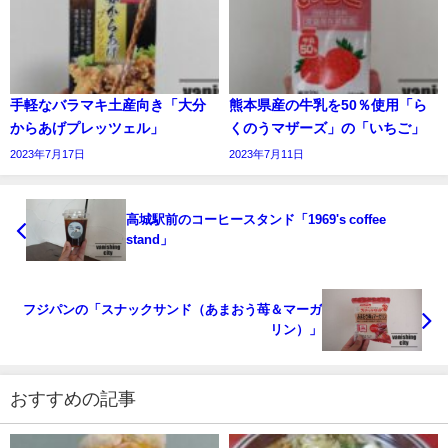
手軽なバラマキ土産向き「大分
熊本県産の牛乳を50％使用「ら
からあげプレッツェル」
くのうマザーズ」の「いちご」
2023年7月17日
2023年7月11日
高城駅前のコーヒースタンド「1969's coffee
stand」
フジパンの「スナックサンド（あまおう苺＆マーガ
リン）」
おすすめの記事