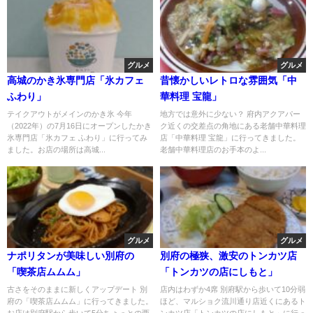
グルメ
グルメ
高城のかき氷専門店「氷カフェ
昔懐かしいレトロな雰囲気「中
ふわり」
華料理 宝龍」
テイクアウトがメインのかき氷 今年
地方では意外に少ない？ 府内アクアパー
（2022年）の7月16日にオープンしたかき
ク近くの交差点の角地にある老舗中華料理
氷専門店「氷カフェ ふわり」に行ってみ
店「中華料理 宝龍」に行ってきました。
ました。お店の場所は高城...
老舗中華料理店のお手本のよ...
グルメ
グルメ
ナポリタンが美味しい別府の
別府の極狭、激安のトンカツ店
「喫茶店ムムム」
「トンカツの店にしもと」
古さをそのままに新しくアップデート 別
店内はわずか4席 別府駅から歩いて10分弱
府の「喫茶店ムムム」に行ってきました。
ほど、マルショク流川通り店近くにあるト