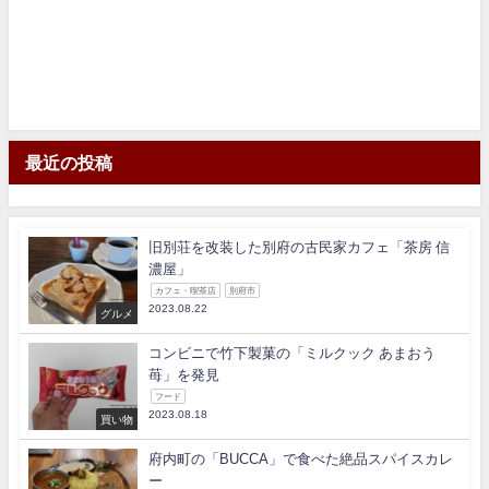
最近の投稿
旧別荘を改装した別府の古民家カフェ「茶房 信
濃屋」
カフェ・喫茶店
別府市
2023.08.22
グルメ
コンビニで竹下製菓の「ミルクック あまおう
苺」を発見
フード
2023.08.18
買い物
府内町の「BUCCA」で食べた絶品スパイスカレ
ー