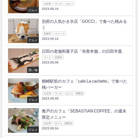
大分市
ランチ
カレー
2023.08.16
グルメ
別府の人気かき氷店「GOCCI」で食べた桃みる
く
別府市
スイーツ
2023.08.14
グルメ
日田の老舗和菓子店「布善本舗」の日田羊羹
フード
日田市
2023.08.08
買い物
鶴崎駅前のカフェ「cafe La cachette」で食べた
桃バーガー
大分市
ランチ
カフェ・喫茶店
2023.08.06
グルメ
敷戸のカフェ「SEBASTIAN COFFEE」の週末
限定メニュー
大分市
カフェ・喫茶店
2023.08.04
グルメ