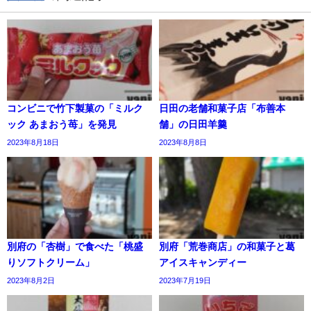
コンビニで竹下製菓の「ミルク
日田の老舗和菓子店「布善本
ック あまおう苺」を発見
舗」の日田羊羹
2023年8月18日
2023年8月8日
別府の「杏樹」で食べた「桃盛
別府「荒巻商店」の和菓子と葛
りソフトクリーム」
アイスキャンディー
2023年8月2日
2023年7月19日