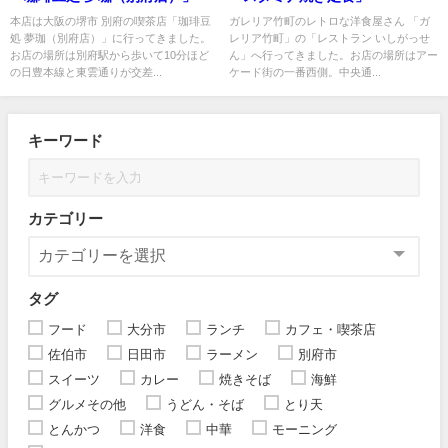
本店は大阪の堺市 別府の喫茶店「珈琲豆
ガレリア竹町のレトロな洋食屋さん 「ガ
処 夢珈（別府店）」に行ってきました。
レリア竹町」の「レストラン いしがっせ
お店の場所は別府駅から歩いて10分ほど
ん」へ行ってきました。お店の場所はアー
の日豊本線と東雲通りが交差...
ケード街の一番西側。中央通...
キーワード
カテゴリー
タグ
フード
大分市
ランチ
カフェ・喫茶店
佐伯市
日田市
ラーメン
別府市
スイーツ
カレー
焼きそば
海鮮
グルメその他
うどん・そば
とり天
とんかつ
洋食
中華
モーニング