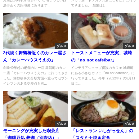
お店は別府駅から歩いて5分ちょっとの西
ンカツ店「トンカツの店にしもと」に行っ
法寺近くの路地裏にあります...
てきました。 創業は1...
グルメ
グルメ
3代続く舞鶴橋近くのカレー屋さ
トーストメニューが充実、城崎
ん「カレーハウスうえの」
の「no.not cafe/bar」
創業40年超の老舗カレー店 舞鶴町のカレ
インテリアショップ併設のカフェ 城崎町
ー店「カレーハウスうえの」に行ってきま
にある小さなカフェ「no.not cafe/bar」に
した。舞鶴橋を大分駅方面へ渡ってセブン
行ってきました。今年（2022年）の6月11
イレブンのある交差点を右...
日に...
グルメ
グルメ
モーニングが充実した喫茶店
「レストラン いしがっせん」の
「珈琲豆処 夢珈（別府店）」
「スタミナ焼き定食」