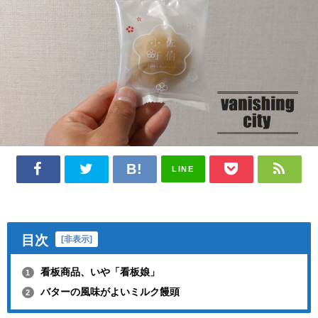
LINE
目次
[
非表示
]
看板商品、いや「看板娘」
1
バターの風味がよいミルク饅頭
2