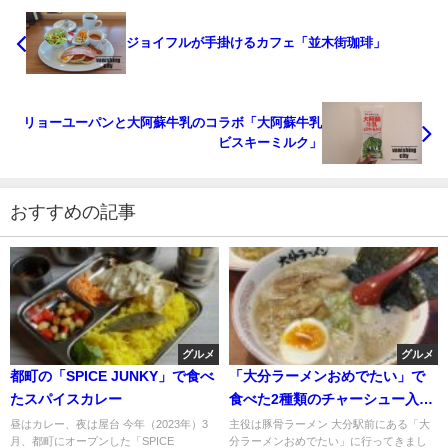
ジョイフルが手掛けるカフェ「並木街珈琲」
リョーユーパンと大阿蘇牛乳のコラボ「大阿蘇牛乳
ビスキーミルク」
おすすめの記事
グルメ
グルメ
都町の「SPICE JUNKY」で食べ
「大分ラーメンおめでたい」で
たスパイスカレー
食べた2種類のチャーシュー入り
の豚骨ラーメン
昼はカレー、夜は屋台 今年（2023年）3
主役は豚骨ラーメン 大分駅前にある「大
月、都町にオープンした「SPICE
分ラーメンおめでたい」に行ってきまし