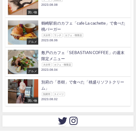
2023.08.08
買い物
鶴崎駅前のカフェ「cafe La cachette」で食べた
桃バーガー
大分市
ランチ
カフェ・喫茶店
2023.08.06
グルメ
敷戸のカフェ「SEBASTIAN COFFEE」の週末
限定メニュー
大分市
カフェ・喫茶店
2023.08.04
グルメ
別府の「杏樹」で食べた「桃盛りソフトクリー
ム」
別府市
スイーツ
2023.08.02
買い物