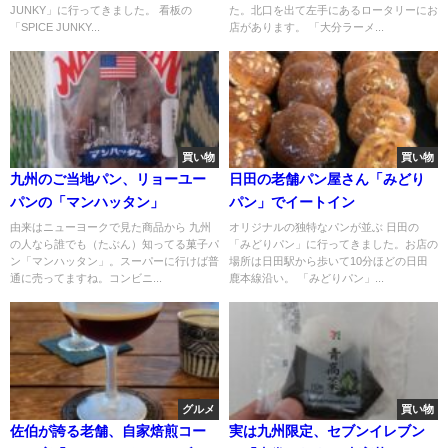
JUNKY」に行ってきました。 看板の
た。北口を出て左手にあるロータリーにお
「SPICE JUNKY...
店があります。 「大分ラーメ...
買い物
買い物
九州のご当地パン、リョーユー
日田の老舗パン屋さん「みどり
パンの「マンハッタン」
パン」でイートイン
由来はニューヨークで見た商品から 九州
オリジナルの独特なパンが並ぶ 日田の
の人なら誰でも（たぶん）知ってる菓子パ
「みどりパン」に行ってきました。お店の
ン「マンハッタン」。スーパーに行けば普
場所は日田駅から歩いて10分ほどの日田
通に売ってますね。コンビニ...
鹿本線沿い。 「みどりパン」...
グルメ
買い物
佐伯が誇る老舗、自家焙煎コー
実は九州限定、セブンイレブン