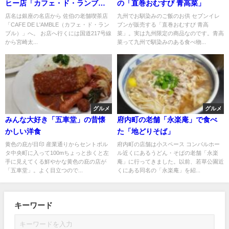
ヒー店「カフェ・ド・ランブ
の「直巻おむすび 青高菜」
ル」
店名は銀座の名店から 佐伯の老舗喫茶店
九州でお馴染みのご飯のお供 セブンイレ
「CAFE DE L'AMBLE（カフェ・ド・ラン
ブンが販売する「直巻おむすび 青高
ブル）」へ。 お店へ行くには国道217号線
菜」。実は九州限定の商品なのです。青高
から宮崎太...
菜って九州で馴染みのある食べ物...
グルメ
グルメ
みんな大好き「五車堂」の昔懐
府内町の老舗「永楽庵」で食べ
かしい洋食
た「地どりそば」
黄色の庇が目印 産業通りからセントポル
府内町の店舗は小スペース コンパルホー
タ中央町に入って100mちょっと歩くと左
ル近くにあるうどん・そばの老舗「永楽
手に見えてくる鮮やかな黄色の庇の店が
庵」に行ってきました。以前、若草公園近
「五車堂」。よく目立つので...
くにある同名の「永楽庵」を紹...
キーワード