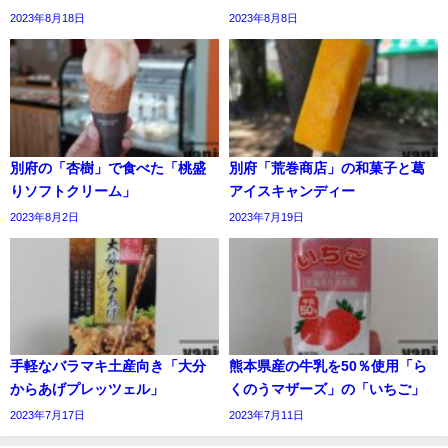
2023年8月18日
2023年8月8日
別府の「杏樹」で食べた「桃盛
別府「荒巻商店」の和菓子と葛
りソフトクリーム」
アイスキャンディー
2023年8月2日
2023年7月19日
手軽なバラマキ土産向き「大分
熊本県産の牛乳を50％使用「ら
からあげプレッツェル」
くのうマザーズ」の「いちご」
2023年7月17日
2023年7月11日