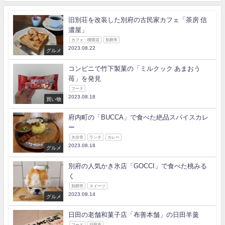
旧別荘を改装した別府の古民家カフェ「茶房 信
濃屋」
カフェ・喫茶店
別府市
2023.08.22
グルメ
コンビニで竹下製菓の「ミルクック あまおう
苺」を発見
フード
2023.08.18
買い物
府内町の「BUCCA」で食べた絶品スパイスカレ
ー
大分市
ランチ
カレー
2023.08.16
グルメ
別府の人気かき氷店「GOCCI」で食べた桃みる
く
別府市
スイーツ
2023.08.14
グルメ
日田の老舗和菓子店「布善本舗」の日田羊羹
フード
日田市