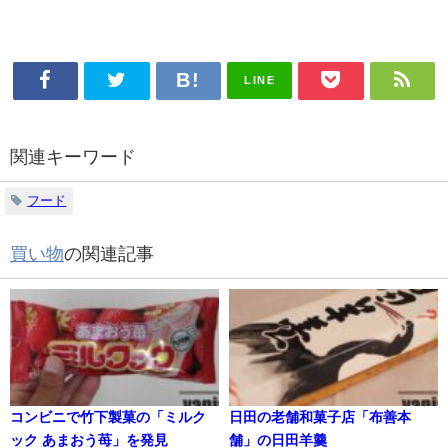
LINE
関連キーワード
フード
買い物
の関連記事
コンビニで竹下製菓の「ミルク
日田の老舗和菓子店「布善本
ック あまおう苺」を発見
舗」の日田羊羹