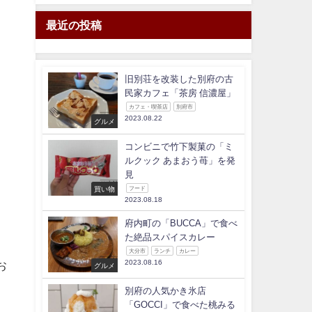
最近の投稿
旧別荘を改装した別府の古
民家カフェ「茶房 信濃屋」
カフェ・喫茶店
別府市
2023.08.22
グルメ
コンビニで竹下製菓の「ミ
ルクック あまおう苺」を発
見
買い物
フード
2023.08.18
府内町の「BUCCA」で食べ
た絶品スパイスカレー
大分市
ランチ
カレー
2023.08.16
お
グルメ
別府の人気かき氷店
「GOCCI」で食べた桃みる