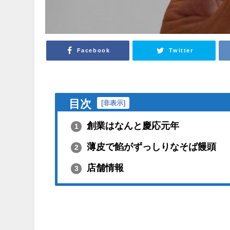
Facebook
Twitter
目次
[
非表示
]
創業はなんと慶応元年
1
薄皮で餡がずっしりなそば饅頭
2
店舗情報
3