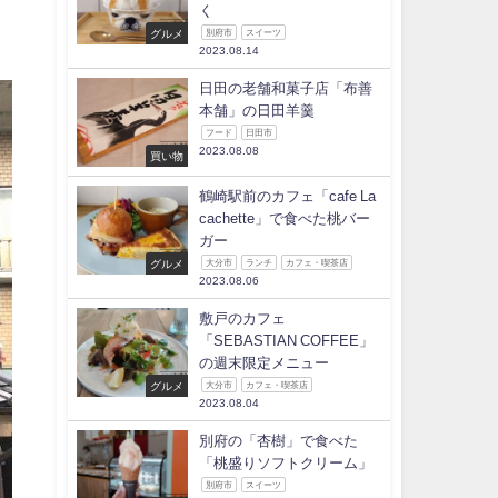
く
グルメ
別府市
スイーツ
2023.08.14
日田の老舗和菓子店「布善
本舗」の日田羊羹
フード
日田市
2023.08.08
買い物
鶴崎駅前のカフェ「cafe La
cachette」で食べた桃バー
ガー
グルメ
大分市
ランチ
カフェ・喫茶店
2023.08.06
敷戸のカフェ
「SEBASTIAN COFFEE」
の週末限定メニュー
グルメ
大分市
カフェ・喫茶店
2023.08.04
別府の「杏樹」で食べた
「桃盛りソフトクリーム」
別府市
スイーツ