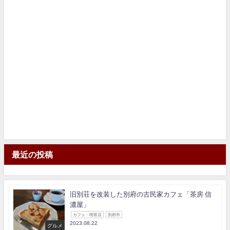
最近の投稿
旧別荘を改装した別府の古民家カフェ「茶房 信
濃屋」
カフェ・喫茶店
別府市
2023.08.22
グルメ