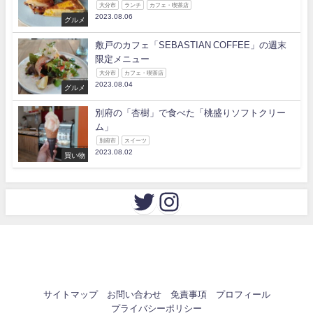
大分市
ランチ
カフェ・喫茶店
2023.08.06
グルメ
敷戸のカフェ「SEBASTIAN COFFEE」の週末
限定メニュー
大分市
カフェ・喫茶店
2023.08.04
グルメ
別府の「杏樹」で食べた「桃盛りソフトクリー
ム」
別府市
スイーツ
2023.08.02
買い物
サイトマップ
お問い合わせ
免責事項
プロフィール
プライバシーポリシー