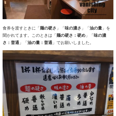
食券を渡すときに「
麺の硬さ
」「
味の濃さ
」「
油の量
」を
聞かれてます。このときは「
麺の硬さ：硬め
」「
味の濃
さ：普通
」「
油の量：普通
」でお願いしました。