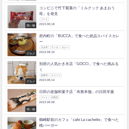
コンビニで竹下製菓の「ミルクック あまおう
苺」を発見
フード
2023.08.18
買い物
府内町の「BUCCA」で食べた絶品スパイスカレ
ー
大分市
ランチ
カレー
2023.08.16
グルメ
別府の人気かき氷店「GOCCI」で食べた桃みる
く
別府市
スイーツ
2023.08.14
グルメ
日田の老舗和菓子店「布善本舗」の日田羊羹
フード
日田市
2023.08.08
買い物
鶴崎駅前のカフェ「cafe La cachette」で食べた
桃バーガー