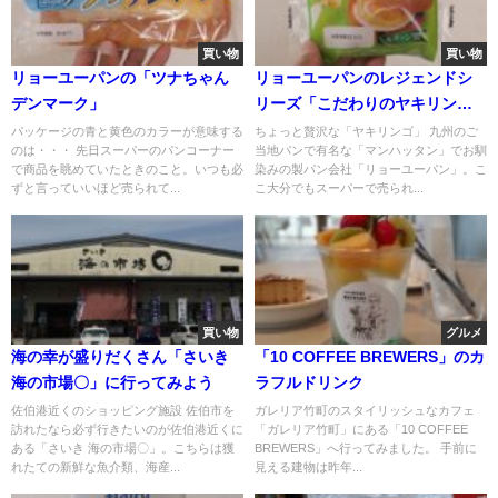
買い物
買い物
リョーユーパンの「ツナちゃん
リョーユーパンのレジェンドシ
デンマーク」
リーズ「こだわりのヤキリン
ゴ」
パッケージの青と黄色のカラーが意味する
ちょっと贅沢な「ヤキリンゴ」 九州のご
のは・・・ 先日スーパーのパンコーナー
当地パンで有名な「マンハッタン」でお馴
で商品を眺めていたときのこと。いつも必
染みの製パン会社「リョーユーパン」。こ
ずと言っていいほど売られて...
こ大分でもスーパーで売られ...
買い物
グルメ
海の幸が盛りだくさん「さいき
「10 COFFEE BREWERS」のカ
海の市場〇」に行ってみよう
ラフルドリンク
佐伯港近くのショッピング施設 佐伯市を
ガレリア竹町のスタイリッシュなカフェ
訪れたなら必ず行きたいのが佐伯港近くに
「ガレリア竹町」にある「10 COFFEE
ある「さいき 海の市場〇」。こちらは獲
BREWERS」へ行ってみました。 手前に
れたての新鮮な魚介類、海産...
見える建物は昨年...