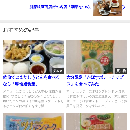
別府銀座商店街の名店「喫茶なつめ」
おすすめの記事
グルメ
買い物
佐伯でごまだしうどんを食べる
大分限定「かぼすポテトチップ
なら「味愉嬉食堂」
ス」を食べてみた
メニューはごまだしうどん中心 佐伯の名
マッシュポテトに米粉をブレンド 大分駅
物の1つとして有名なのが「ごまだし」。
に併設されているお土産屋さん「大分銘品
焼いたエソの身（他の魚を使うケースもあ
蔵」で「かぼすポテトチップス」というお
るがエソが代表的）をすり潰...
菓子を発見。かぼす味のポテ...