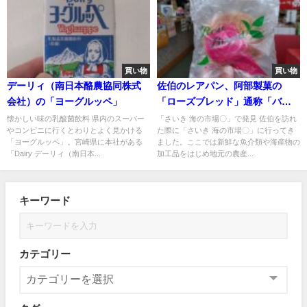
買い物
買い物
デーリィ（南日本酪農協同株式
佐伯のレアパン、阿部製菓の
会社）の「ヨーグルッペ」
「ローズブレッド」通称「バラ
パン」
懐かしい味の乳酸菌飲料 県内のスーパー
「さいき 海の市場〇」で発見 佐伯を訪れ
やコンビニに行くとわりとよく見かける
た際に「さいき 海の市場〇」に行ってき
「ヨーグルッペ」。宮崎県に本社がある
ました。ここでは新鮮な魚介類や海産物の
「Dairy デーリィ（南日本...
加工品をはじめ地元の農産...
キーワード
カテゴリー