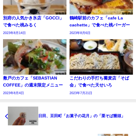
別府の人気かき氷店「GOCCI」
鶴崎駅前のカフェ「cafe La
で食べた桃みるく
cachette」で食べた桃バーガー
2023年8月14日
2023年8月6日
敷戸のカフェ「SEBASTIAN
こだわりの手打ち蕎麦店「そば
COFFEE」の週末限定メニュー
会」で食べた天せいろ
2023年8月4日
2023年7月21日
日田、豆田町「お菓子の花月」の「栗そば饅頭」