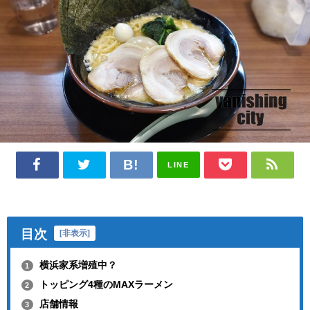
LINE
目次
[
非表示
]
横浜家系増殖中？
1
トッピング4種のMAXラーメン
2
店舗情報
3