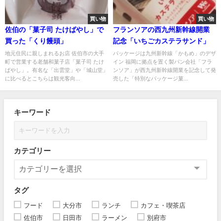
買い物
買い物
佐伯の「菓子司 たけばやし」で
フランソアの西九州新幹線開業
買った「くり饅頭」
記念「いちごカステラサンド」
地元住民に親しまれるお店 佐伯市の大手
パッケージは九州新幹線「かもめ」のデザ
町で営業する老舗和菓子店「菓子司 たけ
イン 福岡に拠点を置く製パン会社「フラ
ばやし」。有名な「出雲堂」や「城山堂」
ンソア」が西九州新幹線開業を記念して発
に比べるとこちらは観光客向...
売した「特別なパッケージ菓...
キーワード
カテゴリー
タグ
フード
大分市
ランチ
カフェ・喫茶店
佐伯市
日田市
ラーメン
別府市