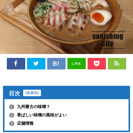
LINE
目次
[
非表示
]
九州最古の味噌？
1
香ばしい味噌の風味がよい
2
店舗情報
3