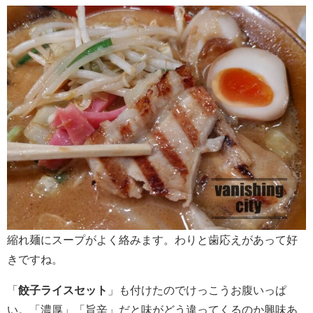
縮れ麺にスープがよく絡みます。わりと歯応えがあって好
きですね。
「
餃子ライスセット
」も付けたのでけっこうお腹いっぱ
い。「濃厚」「旨辛」だと味がどう違ってくるのか興味あ