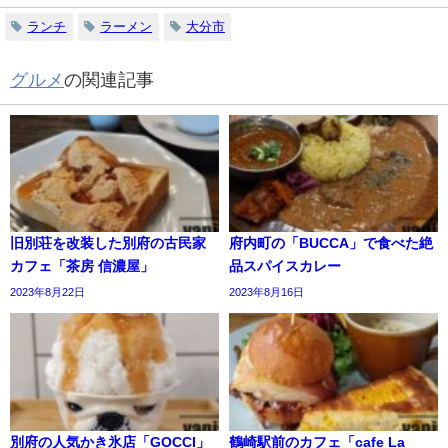
ランチ
ラーメン
大分市
グルメ
の関連記事
旧別荘を改装した別府の古民家
府内町の「BUCCA」で食べた絶
カフェ「茶房 信濃屋」
品スパイスカレー
2023年8月22日
2023年8月16日
別府の人気かき氷店「GOCCI」
鶴崎駅前のカフェ「cafe La