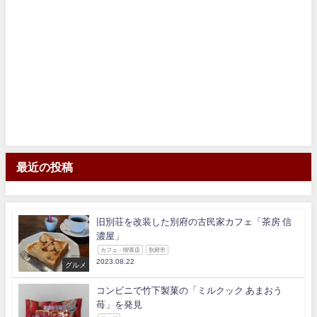
最近の投稿
旧別荘を改装した別府の古民家カフェ「茶房 信
濃屋」
カフェ・喫茶店
別府市
2023.08.22
グルメ
コンビニで竹下製菓の「ミルクック あまおう
苺」を発見