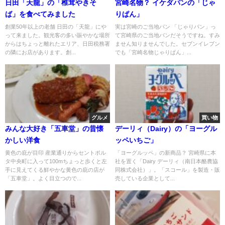
日田「天龍」の「椎茸やきそ
宮崎名物？ イケダパンの「じゃ
ば」を食べてみました
りぱん」
創業50年以上の老舗 日田の「天龍」にや
実は宮崎のご当地パン 「じゃりパン」っ
って来ました。観光客の多い賑やかな場所
て宮崎県のご当地パンだそうですね。すみ
からはちょっと離れたエリア、日田税務署
ません知りませんでした。セブンイレブン
の隣にお店があります。創...
でも「宮崎名物じゃりぱん」...
グルメ
買い物
みんな大好き「五車堂」の昔懐
デーリィ（Dairy）の「ヨーグル
かしい洋食
ッペいちご」
黄色の庇が目印 産業通りからセントポル
「ヨーグルッペ」の新商品？ 宮崎県に本
タ中央町に入って100mちょっと歩くと左
社を置く「Dairy デーリィ（南日本酪農協
手に見えてくる鮮やかな黄色の庇の店が
同株式会社）」。「スコール」を製造・販
「五車堂」。よく目立つので...
売している企業として...