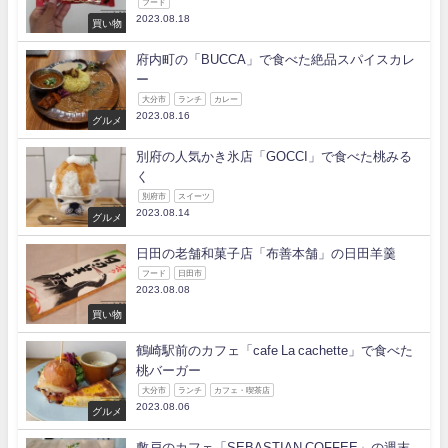
フード
2023.08.18
買い物
府内町の「BUCCA」で食べた絶品スパイスカレ
ー
大分市
ランチ
カレー
2023.08.16
グルメ
別府の人気かき氷店「GOCCI」で食べた桃みる
く
別府市
スイーツ
2023.08.14
グルメ
日田の老舗和菓子店「布善本舗」の日田羊羹
フード
日田市
2023.08.08
買い物
鶴崎駅前のカフェ「cafe La cachette」で食べた
桃バーガー
大分市
ランチ
カフェ・喫茶店
2023.08.06
グルメ
敷戸のカフェ「SEBASTIAN COFFEE」の週末