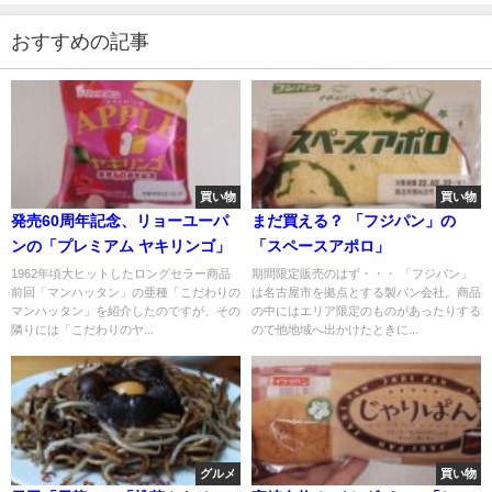
おすすめの記事
買い物
買い物
発売60周年記念、リョーユーパ
まだ買える？ 「フジパン」の
ンの「プレミアム ヤキリンゴ」
「スペースアポロ」
1962年頃大ヒットしたロングセラー商品
期間限定販売のはず・・・ 「フジパン」
前回「マンハッタン」の亜種「こだわりの
は名古屋市を拠点とする製パン会社。商品
マンハッタン」を紹介したのですが、その
の中にはエリア限定のものがあったりする
隣りには「こだわりのヤ...
ので他地域へ出かけたときに...
グルメ
買い物