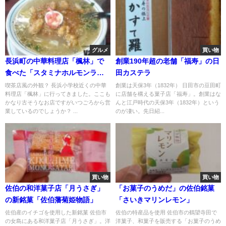
グルメ
買い物
長浜町の中華料理店「楓林」で
創業190年超の老舗「福寿」の日
食べた「スタミナホルモンラー
田カステラ
メン」
喫茶店風の外観？ 長浜小学校近くの中華
創業は天保3年（1832年） 日田市の豆田町
料理店「楓林」に行ってきました。ここも
に店舗を構える菓子店「福寿」。創業はな
かなり古そうなお店ですがいつごろから営
んと江戸時代の天保3年（1832年）という
業しているのでしょうか？ ...
のが凄い。先日紹...
買い物
買い物
佐伯の和洋菓子店「月うさぎ」
「お菓子のうめだ」の佐伯銘菓
の新銘菓「佐伯藩菊姫物語」
「さいきマリンレモン」
佐伯産のイチゴを使用した新銘菓 佐伯市
佐伯の特産品を使用 佐伯市の鶴望寺田で
の女島にある和洋菓子店「月うさぎ」。洋
洋菓子、和菓子を販売する「お菓子のうめ