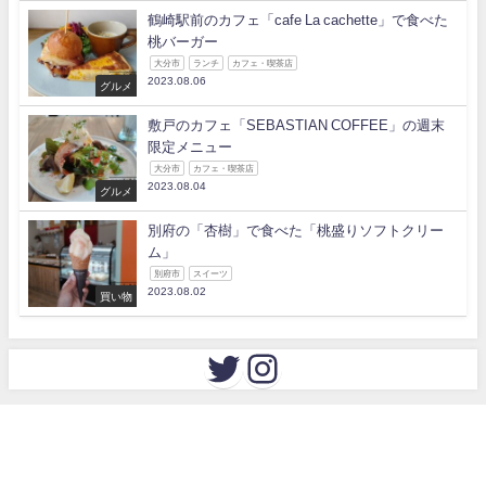
鶴崎駅前のカフェ「cafe La cachette」で食べた
桃バーガー
大分市
ランチ
カフェ・喫茶店
2023.08.06
グルメ
敷戸のカフェ「SEBASTIAN COFFEE」の週末
限定メニュー
大分市
カフェ・喫茶店
2023.08.04
グルメ
別府の「杏樹」で食べた「桃盛りソフトクリー
ム」
別府市
スイーツ
2023.08.02
買い物