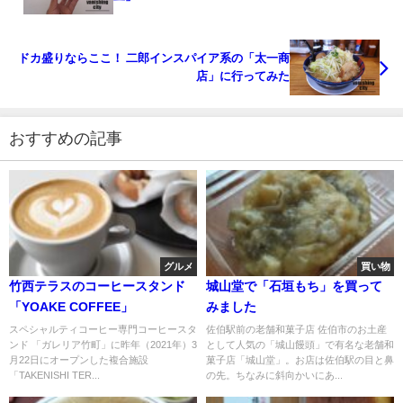
ドカ盛りならここ！ 二郎インスパイア系の「太一商
店」に行ってみた
おすすめの記事
グルメ
買い物
竹西テラスのコーヒースタンド
城山堂で「石垣もち」を買って
「YOAKE COFFEE」
みました
スペシャルティコーヒー専門コーヒースタ
佐伯駅前の老舗和菓子店 佐伯市のお土産
ンド 「ガレリア竹町」に昨年（2021年）3
として人気の「城山饅頭」で有名な老舗和
月22日にオープンした複合施設
菓子店「城山堂」。お店は佐伯駅の目と鼻
「TAKENISHI TER...
の先。ちなみに斜向かいにあ...