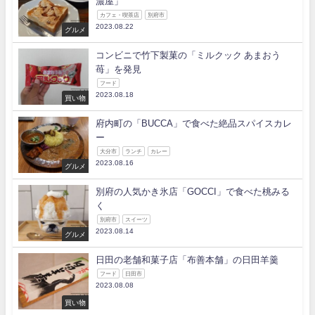
濃屋」
カフェ・喫茶店
別府市
2023.08.22
グルメ
コンビニで竹下製菓の「ミルクック あまおう
苺」を発見
フード
2023.08.18
買い物
府内町の「BUCCA」で食べた絶品スパイスカレ
ー
大分市
ランチ
カレー
2023.08.16
グルメ
別府の人気かき氷店「GOCCI」で食べた桃みる
く
別府市
スイーツ
2023.08.14
グルメ
日田の老舗和菓子店「布善本舗」の日田羊羹
フード
日田市
2023.08.08
買い物