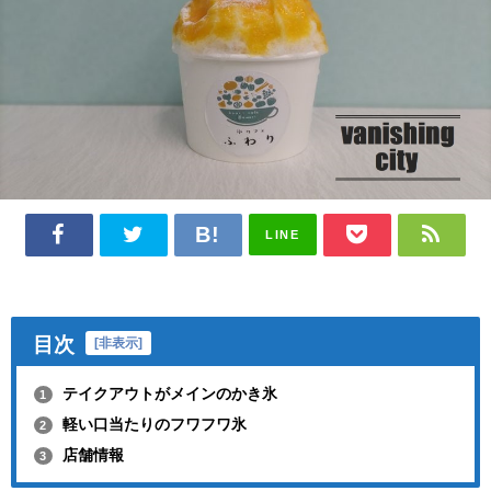
LINE
目次
[
非表示
]
テイクアウトがメインのかき氷
1
軽い口当たりのフワフワ氷
2
店舗情報
3