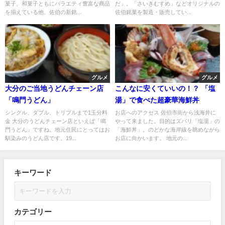
菓子、和菓子ともにバラエティ豊富な商品
だ」。「さいきむすめ」などオリジナルの
を揃えている他、佐伯の新銘...
佐伯銘菓を製造・販売してい...
グルメ
グルメ
大分のご当地うどんチェーン店
こんなに安くていいの！？ 「塩
「鳴門うどん」
湯」で食べた超豪華海鮮丼
シングル、ダブル、トリプルまで1玉分料
お店へのアクセス 佐伯市街から浅海井に
金 大分のうどんチェーン店といえば「鳴
やって来ました。目的はズバリ「塩湯」の
門うどん」ですね。地元住民にとってはお
「海鮮丼」。のどかな海岸線を眺めながら
馴染みのうどん店です。19...
お店に向かいます。 地元の...
キーワード
カテゴリー