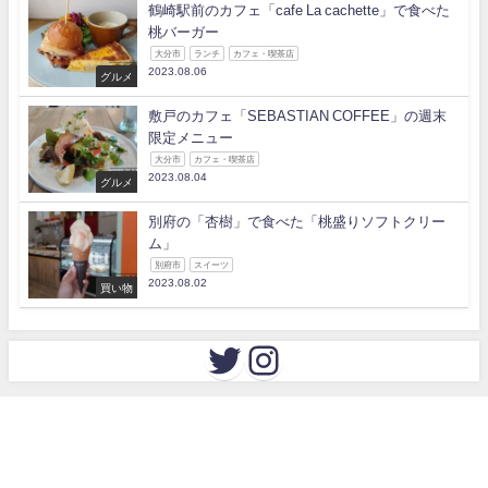
鶴崎駅前のカフェ「cafe La cachette」で食べた
桃バーガー
大分市
ランチ
カフェ・喫茶店
2023.08.06
グルメ
敷戸のカフェ「SEBASTIAN COFFEE」の週末
限定メニュー
大分市
カフェ・喫茶店
2023.08.04
グルメ
別府の「杏樹」で食べた「桃盛りソフトクリー
ム」
別府市
スイーツ
2023.08.02
買い物