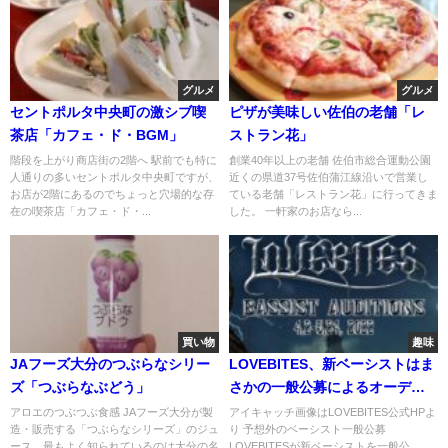
グルメ
グルメ
セントポルタ中央町の激シブ喫
ピザが美味しい佐伯の老舗「レ
茶店「カフェ・ド・BGM」
ストラン花」
階段を上がり商店街の2階へ 駅前でも特に
創業40年以上の老舗 佐伯市総合運動公園
人通りの多いセントポルタ中央町ですが、
近くの県道37号佐伯蒲江線沿いで営業し
お店が2階にあるのでちょっと穴場的な存
ている老舗「レストラン花」に行ってきま
在の喫茶店「カフェ・ド・...
した。 一軒家のお店なら...
買い物
趣味
JAフーズ大分のつぶらなシリー
LOVEBITES、新ベーシストはま
ズ「つぶらなぶどう」
さかの一般公募によるオーディ
ション
アロエのつぶつぶ食感 JAフーズ大分が製
アイキャッチ画像はLOVEBITES公式HPよ
造・販売する「つぶらなシリーズ」のジュ
り 予想外のベーシスト一般公募
ース。最もよく知られているのは大分の名
LOVEBITESが新ベーシストを一般公