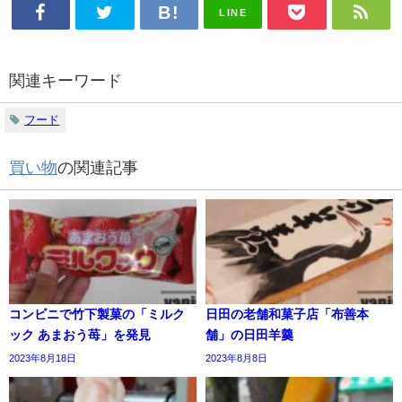
LINE
関連キーワード
フード
買い物
の関連記事
コンビニで竹下製菓の「ミルク
日田の老舗和菓子店「布善本
ック あまおう苺」を発見
舗」の日田羊羹
2023年8月18日
2023年8月8日