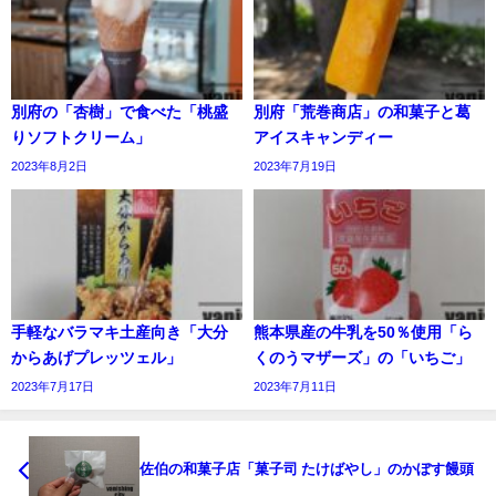
別府の「杏樹」で食べた「桃盛
別府「荒巻商店」の和菓子と葛
りソフトクリーム」
アイスキャンディー
2023年8月2日
2023年7月19日
手軽なバラマキ土産向き「大分
熊本県産の牛乳を50％使用「ら
からあげプレッツェル」
くのうマザーズ」の「いちご」
2023年7月17日
2023年7月11日
佐伯の和菓子店「菓子司 たけばやし」のかぼす饅頭