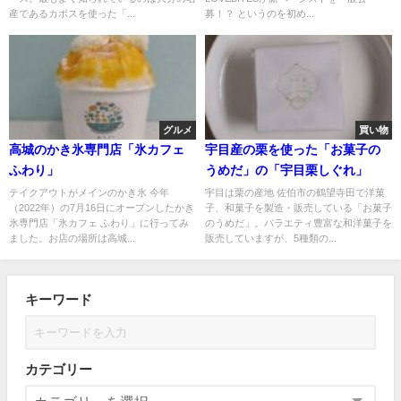
産であるカボスを使った「...
募！？ というのを初め...
グルメ
買い物
高城のかき氷専門店「氷カフェ
宇目産の栗を使った「お菓子の
ふわり」
うめだ」の「宇目栗しぐれ」
テイクアウトがメインのかき氷 今年
宇目は栗の産地 佐伯市の鶴望寺田で洋菓
（2022年）の7月16日にオープンしたかき
子、和菓子を製造・販売している「お菓子
氷専門店「氷カフェ ふわり」に行ってみ
のうめだ」。バラエティ豊富な和洋菓子を
ました。お店の場所は高城...
販売していますが、5種類の...
キーワード
カテゴリー