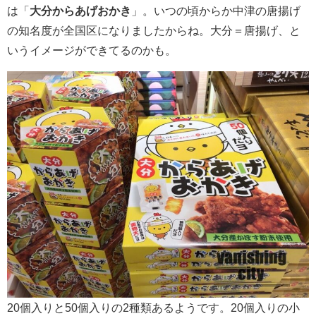
は「
大分からあげおかき
」。いつの頃からか中津の唐揚げ
の知名度が全国区になりましたからね。大分＝唐揚げ、と
いうイメージができてるのかも。
20個入りと50個入りの2種類あるようです。20個入りの小