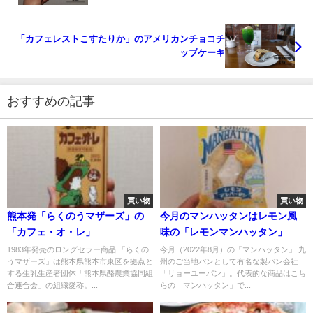
「カフェレストこすたりか」のアメリカンチョコチ
ップケーキ
おすすめの記事
買い物
買い物
熊本発「らくのうマザーズ」の
今月のマンハッタンはレモン風
「カフェ・オ・レ」
味の「レモンマンハッタン」
1983年発売のロングセラー商品 「らくの
今月（2022年8月）の「マンハッタン」 九
うマザーズ」は熊本県熊本市東区を拠点と
州のご当地パンとして有名な製パン会社
する生乳生産者団体「熊本県酪農業協同組
「リョーユーパン」。代表的な商品はこち
合連合会」の組織愛称。...
らの「マンハッタン」で...