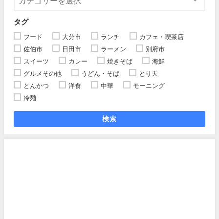
タグ
フード
大分市
ランチ
カフェ・喫茶店
佐伯市
日田市
ラーメン
別府市
スイーツ
カレー
焼きそば
海鮮
グルメその他
うどん・そば
とり天
とんかつ
洋食
中華
モーニング
冷麺
検索