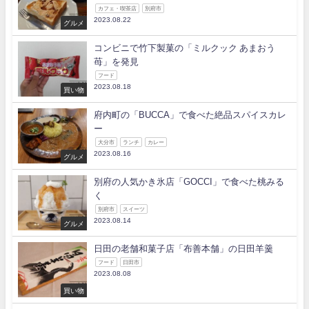
カフェ・喫茶店
別府市
2023.08.22
グルメ
コンビニで竹下製菓の「ミルクック あまおう
苺」を発見
フード
2023.08.18
買い物
府内町の「BUCCA」で食べた絶品スパイスカレ
ー
大分市
ランチ
カレー
2023.08.16
グルメ
別府の人気かき氷店「GOCCI」で食べた桃みる
く
別府市
スイーツ
2023.08.14
グルメ
日田の老舗和菓子店「布善本舗」の日田羊羹
フード
日田市
2023.08.08
買い物